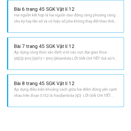
Bài 6 trang 45 SGK Vật lí 12
Hai nguồn kết hợp là hai nguồn dao động cùng phương cùng
chu kỳ hay tần số và có hiệu số pha không thay đổi theo thời
gian. LỜI GIẢI CHI TIẾT Đáp án D.
Bài 7 trang 45 SGK Vật lí 12
Áp dụng công thức xác định vị trí các cực đại giao thoa :
{d{2}} {rm{ }}{d1} = {rm{ }}klambda LỜI GIẢI CHI TIẾT Giả sử hai
điểm M1 và M2­ trên đoạn S1S2 là hai điểm cực đại gần nhau
nhất tính từ S1 Điểm M1 :{S2}{M1}{rm{ }}{S1}{M1} = {rm{
}}klambda 1 Điểm M2­ : {S2}{M2}{rm
Bài 8 trang 45 SGK Vật lí 12
Áp dụng điều kiện khoảng cách giữa hai điểm đứng yên cạnh
nhau trên đoạn S1S2 là frac{lambda }{2} LỜI GIẢI CHI TIẾT
Chứng minh tương tự Bài 7, ta được :Khoảng cách giữa hai
cực đại giao thoa gần nhau nhất là một nửa bước sóng, tương
tự ta có ; Khoảng cách giữa hai điểm đứng yên cạnh nhau
trên