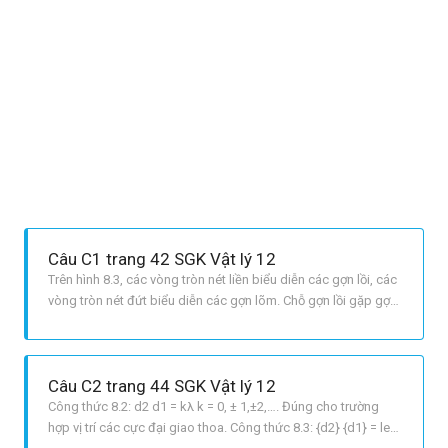
Câu C1 trang 42 SGK Vật lý 12
Trên hình 8.3, các vòng tròn nét liền biểu diễn các gợn lồi, các
vòng tròn nét đứt biểu diễn các gợn lõm. Chỗ gợn lồi gặp gợn
lồi hay gợn lõm gặp gợn lõm là những điểm dao động biên độ
cực đại tăng cường nhau. Chỗ ở đó gợn lồi gặp gợn lõm thì
dao động có biên độ cực tiểu triệt tiêu nhau.
Câu C2 trang 44 SGK Vật lý 12
Công thức 8.2: d2 d1 = kλ k = 0, ± 1,±2,…. Đúng cho trường
hợp vị trí các cực đại giao thoa. Công thức 8.3: {d2} {d1} = left