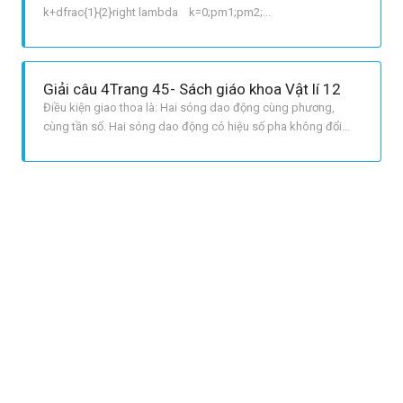
k+dfrac{1}{2}right lambda k=0;pm1;pm2;...
Giải câu 4Trang 45- Sách giáo khoa Vật lí 12
Điều kiện giao thoa là: Hai sóng dao động cùng phương,
cùng tần số. Hai sóng dao động có hiệu số pha không đổi
theo thời gian.