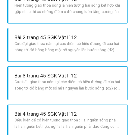
Hiện tượng giao thoa sóng là hiện tượng hai sóng kết hợp khi
gặp nhau thì có những điểm ở đó chúng luôn tăng cường lẫn
nhau, có những điểm ở đó chúng liên triệt tiêu nhau.
Bài 2 trang 45 SGK Vật lí 12
Cực đại giao thoa nằm tại các điểm có hiệu đường đi của hai
sóng tới đó bằng bằng một số nguyên lần bước sóng {d2}
{d1} = klambda ;,,,left {k = 0; pm 1; pm 2;...} right
Bài 3 trang 45 SGK Vật lí 12
Cực tiểu giao thoa nằm tại các điểm có hiệu đường đi của hai
sóng tới đó bằng một số nửa nguyên lần bước sóng {d2} {d1}
= left {k + {1 over 2}} rightlambda ;,,,left {k = 0; pm 1; pm 2;...}
right
Bài 4 trang 45 SGK Vật lí 12
Điều kiện để có hiện tượng giao thoa : Hai nguồn sóng phải
là hai nguồn kết hợp, nghĩa là: hai nguồn phải dao động cùng
phương, cùng chu kì hay tần số và có hiệu số pha không đổi