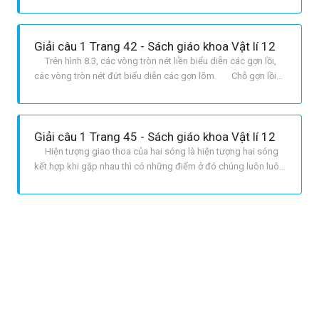
{k + {1 over 2}} rightlambda ,,left {k = 0,,, pm 1,,, pm 2,...} right
Đúng cho trường hợp vị trí các cực tiểu giao thoa.
Giải câu 1 Trang 42 - Sách giáo khoa Vật lí 12
Trên hình 8.3, các vòng tròn nét liền biểu diễn các gợn lồi,
các vòng tròn nét đứt biểu diễn các gợn lõm. Chỗ gợn lồi
gặp gợn lồi hay gợn lõm gặp gợn lõm là các điểm dao động
với biên độ cực đại tăng cường nhau. Chỗ gợn lồi gặp gợn
lõm là các điểm dao động với biên độ cực tiểu triệt
Giải câu 1 Trang 45 - Sách giáo khoa Vật lí 12
Hiện tượng giao thoa của hai sóng là hiện tượng hai sóng
kết hợp khi gặp nhau thì có những điểm ở đó chúng luôn luôn
tăng cường lẫn nhau, có những điểm ở đó chúng luôn triệt tiêu
nhau.