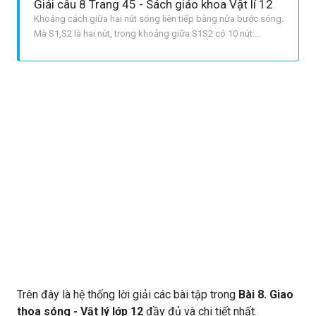
Giải câu 8 Trang 45 - Sách giáo khoa Vật lí 12
Khoảng cách giữa hai nút sóng liên tiếp bằng nửa bước sóng.
Mà S1,S2 là hai nút, trong khoảng giữa S1S2 có 10 nút:
Rightarrow S1S2=11 dfrac{lambda}{2} Rightarrow
lambda=2cm Vận tốc truyền sóng:
v=lambda.f=2.26=52cm/s=0,25m/s
Trên đây là hệ thống lời giải các bài tập trong
Bài 8. Giao
thoa sóng - Vật lý lớp 12
đầy đủ và chi tiết nhất.