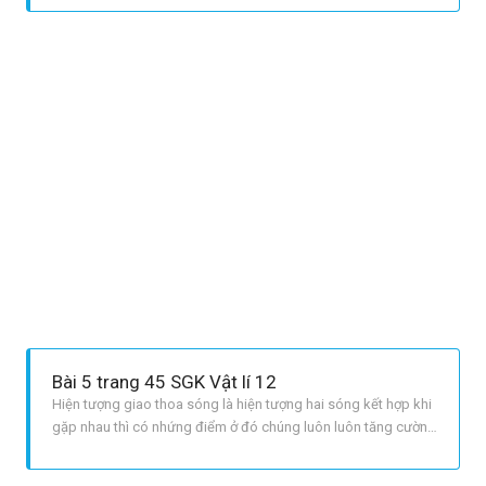
theo thời gian.
Bài 5 trang 45 SGK Vật lí 12
Hiện tượng giao thoa sóng là hiện tượng hai sóng kết hợp khi
gặp nhau thì có nhứng điểm ở đó chúng luôn luôn tăng cường
lẫn nhau, có những điểm ở đó chúng luôn luôn triệt tiêu nhau.
LỜI GIẢI CHI TIẾT Đáp án D.