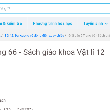
hi & kiểm tra
Phương trình hóa học
Tuyển sinh
2
Bài 12. Đại cương về dòng điện xoay chiều
Giải câu 5 Trang 66 - Sách giá
ng 66 - Sách giáo khoa Vật lí 12
ạch:
132
=
247
(
W
)