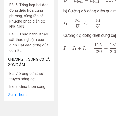
℘
=
℘
+
℘
=
115
đ
1
đ
2
m
m
Bài 5. Tổng hợp hai dao
động điều hòa cùng
b) Cường độ dòng điện qua m
phương, cùng tần số.
I
1
=
℘
1
U
;
I
2
=
℘
2
U
℘
℘
1
2
Phương pháp giản đồ
=
;
=
I
I
1
2
U
U
FRE-NEN
Bài 6. Thực hành: Khảo
Cường độ dòng điện cung cấ
sát thực nghiệm các
I
=
I
1
+
I
2
=
115
220
+
132
22
115
13
định luật dao động của
=
+
=
+
I
I
I
1
2
con lắc
220
22
CHƯƠNG II. SÓNG CƠ VÀ
SÓNG ÂM
Bài 7. Sóng cơ và sự
truyền sóng cơ
Bài 8. Giao thoa sóng
Xem Thêm