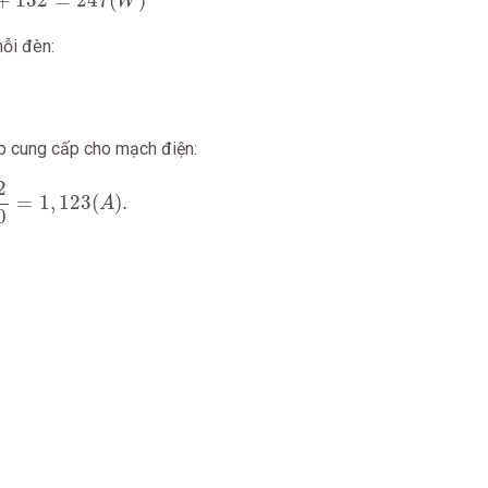
+
132
=
247
(
)
W
ỗi đèn:
p cung cấp cho mạch điện:
0
=
1
,
123
(
A
)
.
2
=
1
,
123
(
)
.
A
0