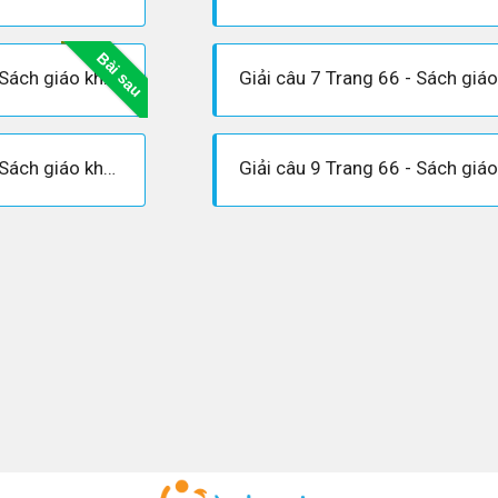
Bài sau
Giải câu 6 Trang 66 - Sách giáo khoa Vật lí 12
Giải câu 8 Trang 66 - Sách giáo khoa Vật lí 12