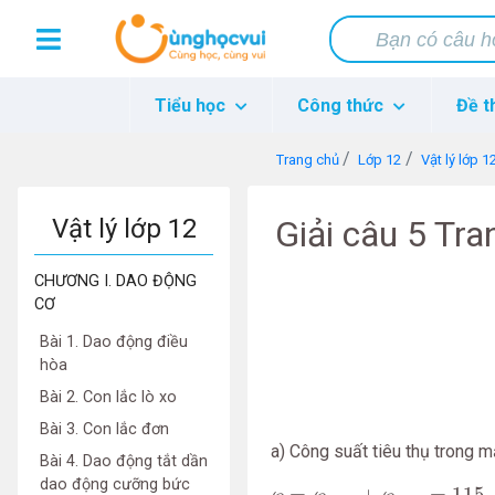
Tiểu học
Công thức
Đề t
Trang chủ
Lớp 12
Vật lý lớp 1
Vật lý lớp 12
Giải câu 5 Tra
CHƯƠNG I. DAO ĐỘNG
CƠ
Bài 1. Dao động điều
hòa
Bài 2. Con lắc lò xo
Bài 3. Con lắc đơn
a) Công suất tiêu thụ trong m
Bài 4. Dao động tắt dần
℘
=
℘
đ
m
1
+
℘
đ
m
2
=
115
+
dao động cưỡng bức