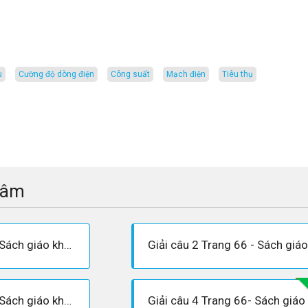
u
cường độ dòng điện
công suất
mạch điện
tiêu thụ
tâm
Giải câu 1 Trang 66 - Sách giáo khoa Vật lí 12
Giải câu 3 Trang 66 - Sách giáo khoa Vật lí 12