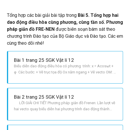
Tổng hợp các bài giải bài tập trong
Bài 5. Tổng hợp hai
dao động điều hòa cùng phương, cùng tần số. Phương
pháp giản đồ FRE-NEN
được biên soạn bám sát theo
chương trình Đào tạo của Bộ Giáo dục và Đào tạo. Các em
cùng theo dõi nhé!
Bài 1 trang 25 SGK Vật lí 12
Biểu diễn dao động điều hòa có phương trình: x = Acosωt +
φ Các bước: + Vẽ trục tọa độ Ox nằm ngang + Vẽ vecto OM:
overrightarrow {OM} left{ matrix{left {overrightarrow {OM}
{rm{,Ox}}} right = varphi hfill cr OM = A hfill cr} right. + Khi t = 0
,cho vecto OM quay đều quanh O với
Bài 2 trang 25 SGK Vật lí 12
LỜI GIẢI CHI TIẾT Phương pháp giản đồ Frenen: Lần lượt vẽ
hai vecto quay biểu diễn hai phương trình dao động thành
phần. Sau đó vẽ tổng hai vecto trên. Vecto tổng là vecto quay
biểu diễn phương trình của dao động tổng hợp.