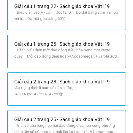
Giải câu 1 trang 22- Sách giáo khoa Vật lí 9
Biểu diễn vec{A} có: Gốc tại O. Độ dài bằng 3cm và hợp
với trục Ox một góc bằng 60^0.
Giải câu 1 trang 25- Sách giáo khoa Vật lí 9
Cách biểu diễn một dao động điều hòa bằng một vectơ
quay: Mỗi dao động điều hòa x=Acosomega t + varphi được
biểu diễn bằng mỗi vectơ quay. Vectơ quay có đặc điểm:
Gốc tại gốc tọa độ O của trục Ox; Độ dài bằng biên độ dao
động A; Hợp với trục Ox một góc bằng pha ban đầu varph
Giải câu 2 trang 23- Sách giáo khoa Vật lí 9
Áp dụng định lí hàm số côsin, được:
A^2=A1^2+A2^22A1A2cos[pi
varphi2varphi1]=A1^2+A2^2+2A1A2cosvarphi2varphi1
Có: vec{A}=vec{A1}+vec{A2} 1 Chiếu 1 lên trục Ox được:
Acos varphi= A1cos varphi1+ A2cos varphi2 1 Chiếu trục 1
Giải câu 2 trang 25- Sách giáo khoa Vật lí 9
lên trục Ox, được: Asin varphi= A1sin
Giải sử cần tổng hợp hai dao động điều hòa cùng phương
cùng tần số có phương trình lần lượt là: x1=A1cosomega