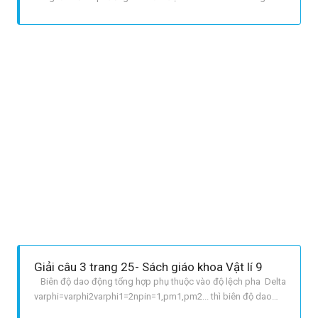
t+varphi1 và x2=A2cosomega t+varphi2 Vẽ vectơ
quay vec{A1}, vec{A2}, biểu diễn cho dao động x1 và x2 lần
lượt hợp với trục Ox các góc varphi1,varphi2 Vẽ vec
Giải câu 3 trang 25- Sách giáo khoa Vật lí 9
Biên độ dao động tổng hợp phụ thuộc vào độ lệch pha Delta
varphi=varphi2varphi1=2npin=1,pm1,pm2... thì biên độ dao
động tổng hợp là lớn nhất: A{max} =A1+A2 b Nếu hai dao