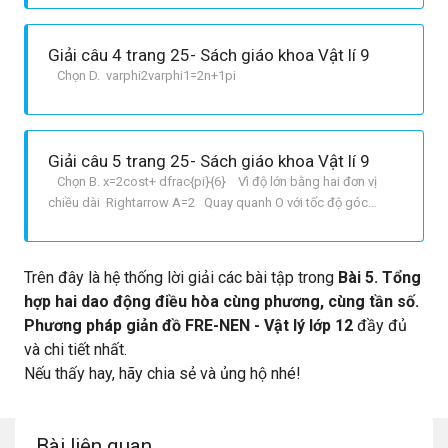
động thành phần ngược pha: Delta
varphi=varphi2varphi1=2n+1pin=1,pm1,pm2...thì biên độ dao
Giải câu 4 trang 25- Sách giáo khoa Vật lí 9
động tổ
Chọn D. varphi2varphi1=2n+1pi
Giải câu 5 trang 25- Sách giáo khoa Vật lí 9
Chọn B. x=2cost+ dfrac{pi}{6} Vì độ lớn bằng hai đơn vị
chiều dài Rightarrow A=2 Quay quanh O với tốc độ góc
1rad/s Rightarrow omega = 1rad/s Tại t=0 thì
varphi=30^0=dfrac{pi}{6}
Trên đây là hệ thống lời giải các bài tập trong
Bài 5. Tổng
hợp hai dao động điều hòa cùng phương, cùng tần số.
Phương pháp giản đồ FRE-NEN - Vật lý lớp 12
đầy đủ
và chi tiết nhất.
Nếu thấy hay, hãy chia sẻ và ủng hộ nhé!
Bài liên quan