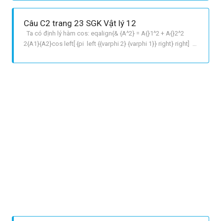
Câu C2 trang 23 SGK Vật lý 12
Ta có định lý hàm cos: eqalign{& {A^2} = A{}1^2 + A{}2^2
2{A1}{A2}cos left[ {pi left {{varphi 2} {varphi 1}} right} right] cr
& {A^2} = A{}1^2 + A{}2^2 + 2{A1}{A2}cos left {{varphi 2}
{varphi 1}} right cr} Theo hình vẽ: overrightarrow A =
overrightarrow {{A1}} + over