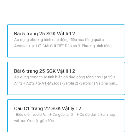
Bài 5 trang 25 SGK Vật lí 12
Áp dụng phương trình dao động điều hòa tổng quát x =
Acosωt + φ. LỜI GIẢI CHI TIẾT Đáp án B. Phương trình tổng
quát: x = Acosωt + φ. + Biên độ: A = 2 đơn vị chiều dài. + Tần
số góc: ω = 1rad/s. + Pha ban đầu: varphi = {30^ circ } = {rm{
}}{pi over 6}. Vậy vec tơ quay overrightarrow{OM} b
Bài 6 trang 25 SGK Vật lí 12
Áp dụng công thức tính biên độ dao động tổng hợp : {A^2} =
A1^2 + A2^2 + 2{A1}{A2}cos {varphi 2} {varphi 1} Và pha ban
đầu của dao động tổng hợp : tanvarphi = {{{A1}sin {varphi 1} +
{A2}sin {varphi 2}} over {{A1}cos {varphi 1} + {A2}cos{varphi
2}}} LỜI GIẢI CHI TIẾT Áp dụng công th
Câu C1 trang 22 SGK Vật lý 12
Biểu diễn vectơ A: + Có gốc tại O + Có độ dài là 3cm hợp
với trục Ox một góc 60o