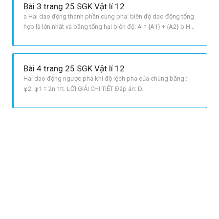
Bài 3 trang 25 SGK Vật lí 12
a Hai dao động thành phần cùng pha: biên độ dao động tổng
hợp là lớn nhất và bằng tổng hai biên độ: A = {A1} + {A2} b Hai
dao động thành phần ngược pha: biên độ dao động tổng hợp
là nhỏ nhất và bằng giá trị tuyệt đối của hiệu hai biên độ: A =
left| {{A1}{rm{ }} {rm{ }}{A2}} right| c Hai dao
Bài 4 trang 25 SGK Vật lí 12
Hai dao động ngược pha khi độ lệch pha của chúng bằng :
φ2 φ1 = 2n 1π. LỜI GIẢI CHI TIẾT Đáp án: D.