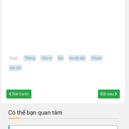
Tags
thẳng
chu vi
đo
đo độ dài
thước
sợi chỉ
Bài trước
Bài sau
Có thể bạn quan tâm