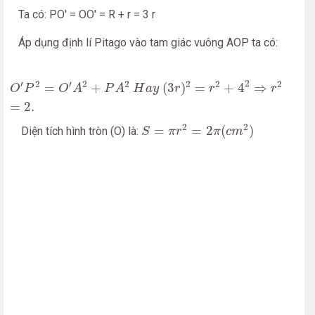
Ta có: PO' = OO' = R + r = 3 r
Áp dụng định lí Pitago vào tam giác vuông AOP ta có:
O
′
P
2
=
O
′
A
2
+
P
A
2
H
a
y
(
3
r
)
2
=
r
2
+
4
2
⇒
r
2
=
2.
2
′
2
′
2
2
2
2
2
=
+
(
3
)
=
+
4
⇒
O
P
O
A
P
A
H
a
y
r
r
r
=
2.
S
=
π
r
2
=
2
π
(
c
m
2
)
2
2
=
=
2
(
)
Diện tích hình tròn (O) là:
S
π
r
π
c
m