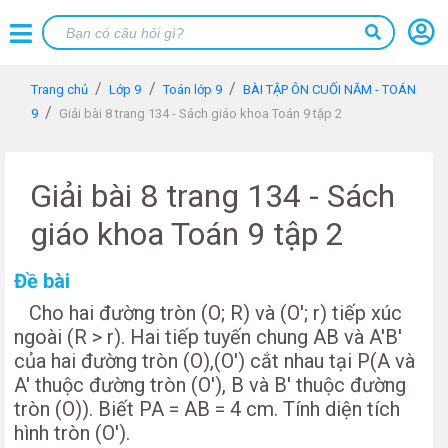
Trang chủ
Lớp 9
Toán lớp 9
BÀI TẬP ÔN CUỐI NĂM - TOÁN
9
Giải bài 8 trang 134 - Sách giáo khoa Toán 9 tập 2
Giải bài 8 trang 134 - Sách
giáo khoa Toán 9 tập 2
Đề bài
Cho hai đường tròn (O; R) và (O'; r) tiếp xúc
ngoài (R > r). Hai tiếp tuyến chung AB và A'B'
của hai đường tròn (O),(O') cắt nhau tại P(A và
A' thuộc đường tròn (O'), B và B' thuộc đường
tròn (O)). Biết PA = AB = 4 cm. Tính diện tích
hình tròn (O').