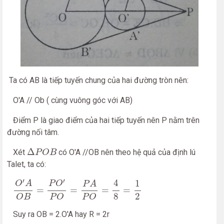
Ta có AB là tiếp tuyến chung của hai đường tròn nên:
O'A // Ob ( cùng vuông góc với AB)
Điểm P là giao điểm của hai tiếp tuyến nên P nằm trên
đường nối tâm.
Δ
P
O
B
Δ
Xét
có O'A //OB nên theo hệ quả của định lú
P
O
B
Talet, ta có:
O
′
A
O
B
=
P
O
′
P
O
=
P
A
P
O
=
4
8
=
1
2
′
′
4
1
O
A
P
O
P
A
=
=
=
=
8
2
O
B
P
O
P
O
Suy ra OB = 2.O'A hay R = 2r