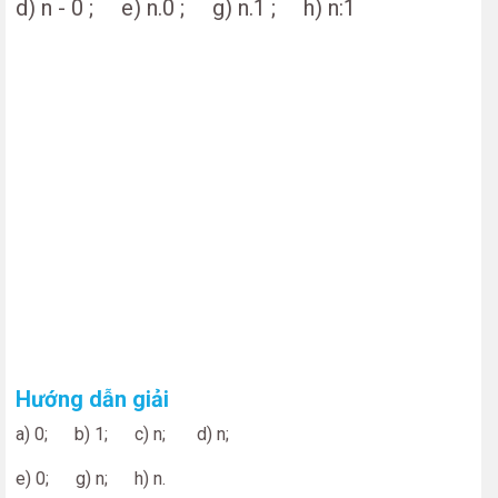
d) n - 0 ; e) n.0 ; g) n.1 ; h) n:1
Hướng dẫn giải
a) 0; b) 1; c) n; d) n;
e) 0; g) n; h) n.