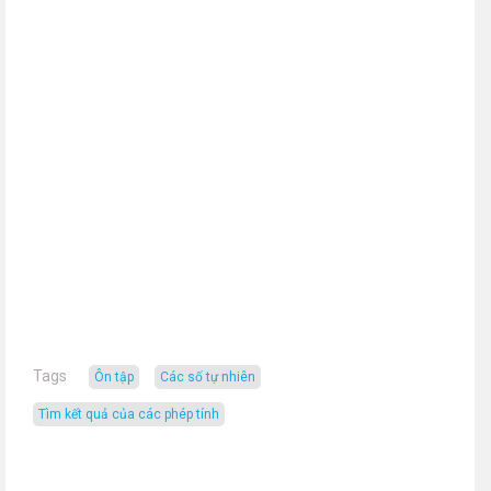
Tags
ôn tập
các số tự nhiên
Tìm kết quả của các phép tính