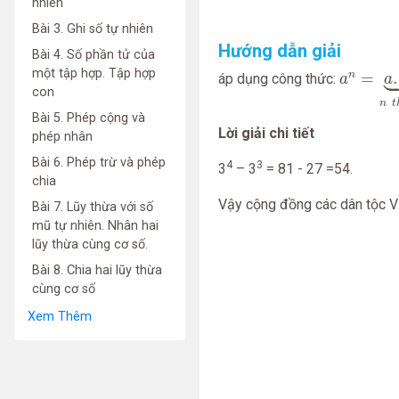
nhiên
Bài 3. Ghi số tự nhiên
Hướng dẫn giải
Bài 4. Số phần tử của
a
n
=
a
.
a
.
.
.


một tập hợp. Tập hợp
=
.
n
áp dụng công thức:
a
a
con
n
t
Bài 5. Phép cộng và
Lời giải chi tiết
phép nhân
Bài 6. Phép trừ và phép
4
3
3
– 3
= 81 - 27 =54.
chia
Vậy cộng đồng các dân tộc V
Bài 7. Lũy thừa với số
mũ tự nhiên. Nhân hai
lũy thừa cùng cơ số.
Bài 8. Chia hai lũy thừa
cùng cơ số
Xem Thêm