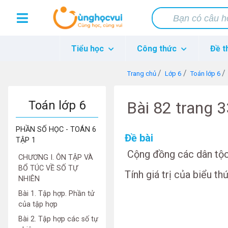
Tiểu học
Công thức
Đề t
Trang chủ
Lớp 6
Toán lớp 6
Toán lớp 6
Bài 82 trang 
PHẦN SỐ HỌC - TOÁN 6
Đề bài
TẬP 1
Cộng đồng các dân tộc
CHƯƠNG I. ÔN TẬP VÀ
BỔ TÚC VỀ SỐ TỰ
Tính giá trị của biểu th
NHIÊN
Bài 1. Tập hợp. Phần tử
của tập hợp
Bài 2. Tập hợp các số tự