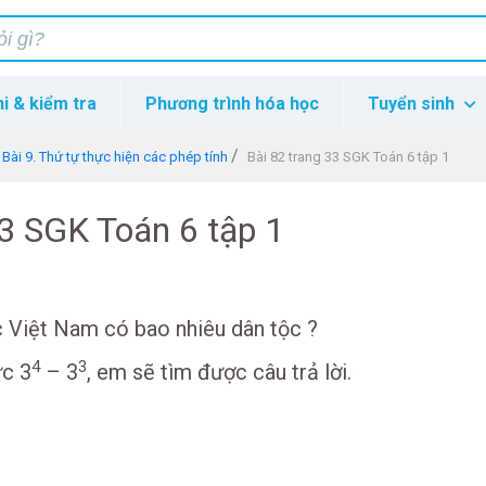
hi & kiểm tra
Phương trình hóa học
Tuyển sinh
Bài 9. Thứ tự thực hiện các phép tính
Bài 82 trang 33 SGK Toán 6 tập 1
33 SGK Toán 6 tập 1
 Việt Nam có bao nhiêu dân tộc ?
4
3
ức 3
– 3
, em sẽ tìm được câu trả lời.