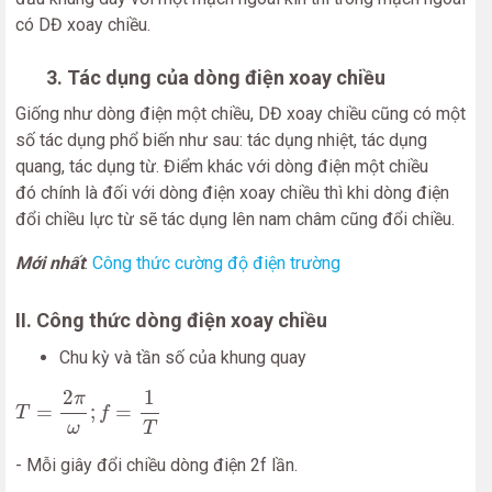
có DĐ xoay chiều.
3. Tác dụng của dòng điện xoay chiều
Giống như dòng điện một chiều, DĐ xoay chiều cũng có một
số tác dụng phổ biến như sau: tác dụng nhiệt, tác dụng
quang, tác dụng từ. Điểm khác với dòng điện một chiều
đó chính là đối với dòng điện xoay chiều thì khi dòng điện
đổi chiều lực từ sẽ tác dụng lên nam châm cũng đổi chiều.
Mới nhất
:
Công thức cường độ điện trường
II. Công thức dòng điện xoay chiều
Chu kỳ và tần số của khung quay
T
=
2
π
ω
;
f
=
1
T
2
1
π
=
;
=
T
f
T
ω
- Mỗi giây đổi chiều dòng điện 2f lần.