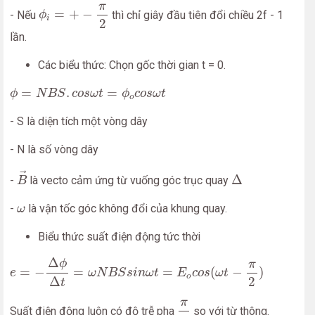
ϕ
i
=
+
−
π
2
π
=
+
−
- Nếu
thì chỉ giây đầu tiên đổi chiều 2f - 1
ϕ
i
2
lần.
Các biểu thức: Chọn gốc thời gian t = 0.
ϕ
=
N
B
S
.
c
o
s
ω
t
=
ϕ
o
c
o
s
ω
t
=
.
=
ϕ
N
B
S
c
o
s
ω
t
ϕ
c
o
s
ω
t
o
- S là diện tích một vòng dây
- N là số vòng dây
B
→
Δ
→
Δ
-
là vecto cảm ứng từ vuống góc trục quay
B
ω
-
là vận tốc góc không đổi của khung quay.
ω
Biểu thức suất điện động tức thời
e
=
−
Δ
ϕ
Δ
t
=
ω
N
B
S
s
i
n
ω
t
=
E
o
c
o
s
(
ω
t
−
π
2
)
Δ
ϕ
π
=
−
=
=
(
−
)
e
ω
N
B
S
s
i
n
ω
t
E
c
o
s
ω
t
o
2
Δ
t
π
2
π
Suất điện động luôn có độ trễ pha
so với từ thông.