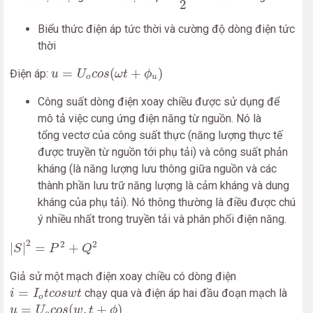
2
Biểu thức điện áp tức thời và cường độ dòng điện tức
thời
u
=
U
o
c
o
s
(
ω
t
+
ϕ
u
)
=
(
+
)
Điện áp:
u
U
c
o
s
ω
t
ϕ
o
u
Công suất dòng điện xoay chiều được sử dụng để
mô tả việc cung ứng điện năng từ nguồn. Nó là
tổng vectơ của công suất thực (năng lượng thực tế
được truyền từ nguồn tới phụ tải) và công suất phản
kháng (là năng lượng lưu thông giữa nguồn và các
thành phần lưu trữ năng lượng là cảm kháng và dung
kháng của phụ tải). Nó thông thường là điều được chú
ý nhiều nhất trong truyền tải và phân phối điện năng.
|
S
|
2
=
P
2
+
Q
2
2
2
2
|
|
=
+
S
P
Q
Giả sử một mạch điện xoay chiều có dòng điện
i
=
I
o
t
c
o
s
w
t
=
chạy qua và điện áp hai đầu đoạn mạch là
i
I
t
c
o
s
w
t
o
u
=
U
o
c
o
s
(
w
.
t
+
ϕ
)
=
(
.
+
)
.
u
U
c
o
s
w
t
ϕ