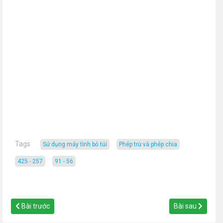
Tags
Sử dụng máy tình bỏ túi
phép trừ và phép chia
425 - 257
91 - 56
Bài trước
Bài sau