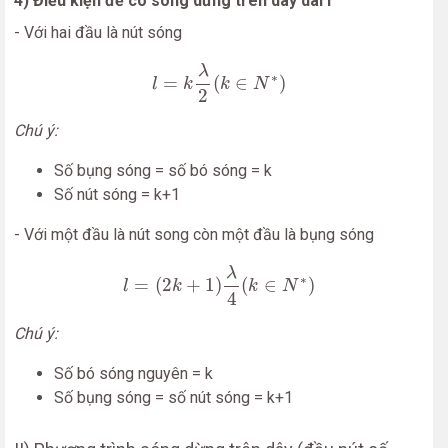
4) Điều kiện để có sóng dừng trên dây dài l
- Với hai đầu là nút sóng
l
=
k
λ
2
(
k
∈
N
∗
)
λ
∗
=
(
∈
)
l
k
k
N
2
Chú ý:
Số bụng sóng = số bó sóng = k
Số nút sóng = k+1
- Với một đầu là nút song còn một đầu là bụng sóng
l
=
(
2
k
+
1
)
λ
4
(
k
∈
N
∗
)
λ
∗
=
(
2
+
1
)
(
∈
)
l
k
k
N
4
Chú ý:
Số bó sóng nguyên = k
Số bụng sóng = số nút sóng = k+1