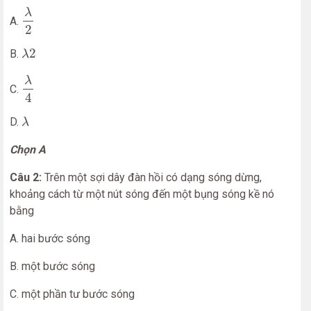
λ
2
λ
A.
2
λ
2
2
B.
λ
λ
4
λ
C.
4
λ
D.
λ
Chọn A
Câu 2:
Trên một sợi dây đàn hồi có dạng sóng dừng,
khoảng cách từ một nút sóng đến một bụng sóng kề nó
bằng
A. hai bước sóng
B. một bước sóng
C. một phần tư bước sóng