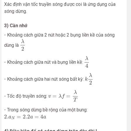
Xác định vận tốc truyền sóng được coi là ứng dụng của
sóng dừng.
3) Cần nhớ
- Khoảng cách giữa 2 nút hoặc 2 bụng liền kề của sóng
λ
2
λ
dùng là
2
λ
4
λ
- Khoảng cách giữa nút và bụng liền kề:
4
k
λ
2
λ
- Khoảng cách giữa hai nút sóng bất kỳ:
k
2
v
=
λ
f
=
λ
T
λ
=
=
- Tốc độ truyền sóng:
v
λ
f
T
- Trong sóng dừng bề rộng của một bung:
2.
a
N
=
2.2
a
=
4
a
2.
=
2.2
=
4
a
a
a
N