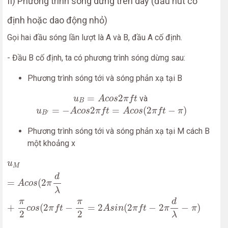
II) Phương trình sóng dừng trên dây (đầu nút cố
định hoặc dao động nhỏ)
Gọi hai đầu sóng lần lượt là A và B, đầu A cố định.
- Đầu B cố định, ta có phương trình sóng dừng sau:
Phương trình sóng tới và sóng phản xạ tại B
u
B
=
A
c
o
s
2
π
f
t
=
2
và
u
A
c
o
s
π
f
t
B
u
B
′
=
−
A
c
o
s
2
π
f
t
=
A
c
o
s
(
2
π
f
t
−
π
)
=
−
2
=
(
2
−
)
u
A
c
o
s
π
f
t
A
c
o
s
π
f
t
π
′
B
Phương trình sóng tới và sóng phản xạ tại M cách B
một khoảng x
u
M
=
A
c
o
s
(
2
π
d
λ
+
π
2
c
o
s
(
2
π
f
t
−
π
2
=
2
A
s
i
n
(
2
π
f
t
−
2
π
d
λ
−
u
M
d
=
(
2
A
c
o
s
π
λ
d
π
π
+
(
2
−
=
2
(
2
−
2
−
)
c
o
s
π
f
t
A
s
i
n
π
f
t
π
π
2
2
λ