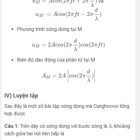
=
(
2
+
2
)
và
u
A
c
o
s
π
f
t
π
M
λ
u
M
′
=
A
c
o
s
(
2
π
f
t
−
2
π
d
λ
)
d
=
(
2
−
2
)
u
A
c
o
s
π
f
t
π
′
M
λ
Phương trình sóng dừng tại M
u
M
=
2
A
c
o
s
(
2
π
d
λ
)
c
o
s
(
2
π
f
t
)
d
=
2
(
2
)
(
2
)
u
A
c
o
s
π
c
o
s
π
f
t
M
λ
Biên độ dao động của phần tử tại M
A
M
=
2
A
|
c
o
s
(
2
π
d
λ
)
|
∣
∣
d
∣
∣
=
2
(
2
)
A
A
c
o
s
π
M
∣
∣
λ
IV) Luyện tập
Sau đây là một số bài tập sóng dừng mà Cunghocvui tổng
hợp được
λ
Câu 1:
Trên dây có sóng dừng với bước sóng là
, khoảng
λ
cách giữa hai nút liên tiếp là