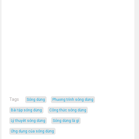
Tags
sóng dừng
phương trình sóng dừng
bài tập sóng dừng
công thức sóng dừng
lý thuyêt sóng dừng
sóng dừng là gì
ứng dụng của sóng dừng