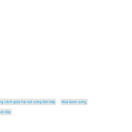
ng cách giữa hai nút sóng liên tiếp
nửa bước sóng
sợi dây