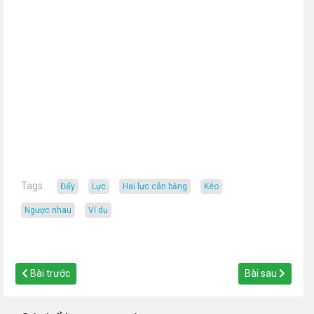
Tags
đẩy
lực
hai lực cân bằng
kéo
ngược nhau
ví dụ
Bài trước
Bài sau