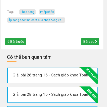
Tags
phép cộng
phép nhân
Áp dụng các tính chất của phép cộng và ...
Bài trước
Bài sau
Có thể bạn quan tâm
Bài trước
Giải bài 26 trang 16 - Sách giáo khoa Toán 6 tập 1
Bài sau
Giải bài 28 trang 16 - Sách giáo khoa Toán 6 tập 1