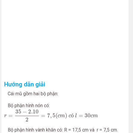
Hướng dẫn giải
Cái mũ gồm hai bộ phận:
Bộ phận hình nón có:
r
=
35
−
2.10
2
=
7
,
5
(
c
m
)
c
ó
l
=
30
c
m
35
−
2.10
=
=
7
,
5
(
)
ó
=
30
r
c
m
c
l
c
m
2
Bộ phận hình vành khăn có: R = 17,5 cm và r = 7,5 cm.