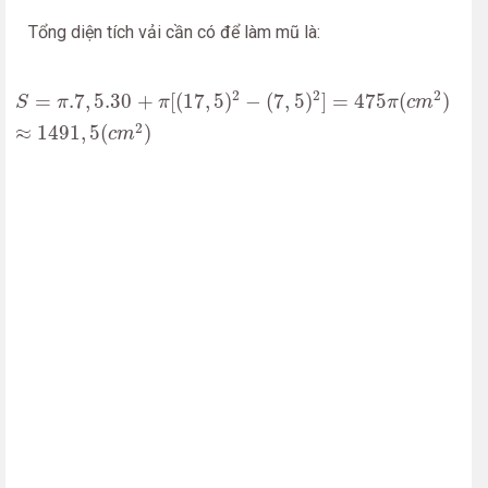
Tổng diện tích vải cần có để làm mũ là:
S
=
π
.7
,
5.30
+
π
[
(
17
,
5
)
2
−
(
7
,
5
)
2
]
=
475
π
(
c
m
2
)
≈
1491
,
5
(
c
2
2
2
=
.7
,
5.30
+
[
(
17
,
5
)
−
(
7
,
5
)
]
=
475
(
)
S
π
π
π
c
m
2
≈
1491
,
5
(
)
c
m