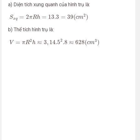
a) Diện tích xung quanh của hình trụ là:
S
x
q
=
2
π
R
h
=
13.3
=
39
(
c
m
2
)
2
=
2
=
13.3
=
39
(
)
S
π
R
h
c
m
x
q
b) Thể tích hình trụ là:
V
=
π
R
2
h
≈
3
,
14.5
2
.8
≈
628
(
c
m
3
)
2
2
3
=
≈
3
,
14.5
.8
≈
628
(
)
V
π
R
h
c
m