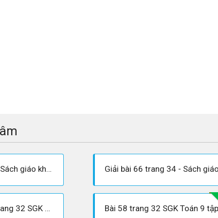
tâm
Giải bài 65 trang 34 - Sách giáo khoa Toán 9 tập 1
Trả lời câu hỏi Bài 8 trang 32 SGK Toán 9 Tập 1
Bài 58 trang 32 SGK Toán 9 tập