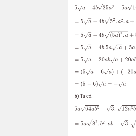
5
a
−
4
b
25
a
3
+
5
a
16
a
b
2
−
√
√
3
5
−
4
25
+
5
1
√
a
b
a
a
=
5
a
−
4
b
5
2
.
a
2
.
a
+
5
a
4
2
.
b
√
2
2
=
5
−
4
5
.
.
+
√
a
b
a
a
=
5
a
−
4
b
(
5
a
)
2
.
a
+
5
a
(
4
b
)
2
√
2
=
5
−
4
(
5
)
.
+
√
a
b
a
a
=
5
a
−
4
b
.5
a
.
a
+
5
a
.4
b
a
−
2.
=
5
−
4
.5
.
+
5
√
√
a
b
a
a
a
=
5
a
−
20
a
b
a
+
20
a
b
a
−
6
a
=
5
−
20
+
20
√
√
a
a
b
a
a
=
(
5
a
−
6
a
)
+
(
−
20
a
b
a
+
20
a
=
(
5
−
6
)
+
(
−
20
√
√
a
a
=
(
5
−
6
)
a
=
−
a
=
(
5
−
6
)
=
−
√
√
a
a
b)
Ta có:
5
a
64
a
b
3
−
3
.
12
a
3
b
3
+
2
a
√
√
√
3
3
5
64
−
3
.
12
a
a
b
a
b
=
5
a
8
2
.
b
2
.
a
b
−
3
.
2
2
.3
.
(
a
b
√
2
√
2
=
5
8
.
.
−
3
.
a
b
a
b
=
5
a
(
8
b
)
2
.
a
b
−
3
.
(
2
a
b
)
2
.3
.