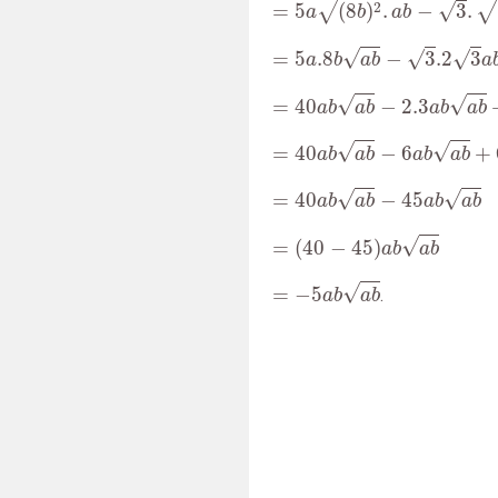
√
√
√
2
=
5
(
8
)
.
−
3
.
a
b
a
b
=
5
a
.8
b
a
b
−
3
.2
3
a
b
a
b
+
2
a
√
√
√
=
5
.8
−
3
.2
3
a
b
a
b
a
=
40
a
b
a
b
−
2.3
a
b
a
b
+
6
a
b
√
√
=
40
−
2.3
a
b
a
b
a
b
a
b
=
40
a
b
a
b
−
6
a
b
a
b
+
6
a
b
a
b
√
√
=
40
−
6
+
a
b
a
b
a
b
a
b
=
40
a
b
a
b
−
45
a
b
a
b
√
√
=
40
−
45
a
b
a
b
a
b
a
b
=
(
40
−
45
)
a
b
a
b
√
=
(
40
−
45
)
a
b
a
b
=
−
5
a
b
a
b
√
=
−
5
.
a
b
a
b