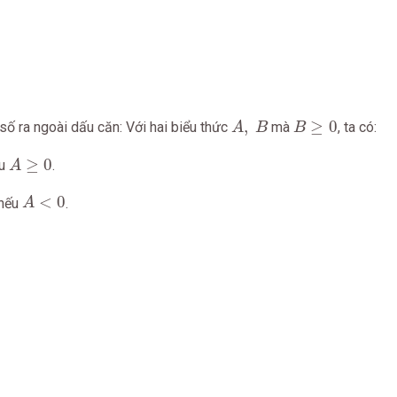
A
,
B
B
≥
0
,
≥
0
ố ra ngoài dấu căn: Với hai biểu thức
mà
, ta có:
A
B
B
A
≥
0
≥
0
ếu
.
A
A
<
0
<
0
 nếu
.
A