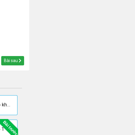
Bài sau
Giải bài 66 trang 34 - Sách giáo khoa Toán 9 tập 1
Bài trước
 1