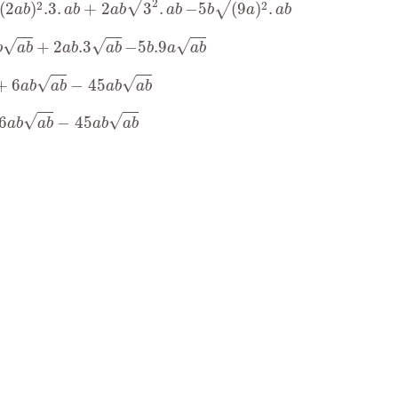
√
2
√
2
2
(
2
)
.3
.
+
2
3
.
−
5
(
9
)
.
a
b
a
b
a
b
a
b
b
a
a
b
b
.3
a
b
−
5
b
.9
a
a
b
√
√
√
+
2
.3
−
5
.9
b
a
b
a
b
a
b
b
a
a
b
a
b
−
45
a
b
a
b
√
√
+
6
−
45
a
b
a
b
a
b
a
b
−
45
a
b
a
b
√
√
6
−
45
a
b
a
b
a
b
a
b