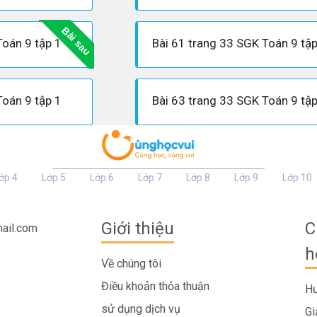
Bài sau
Toán 9 tập 1
Bài 61 trang 33 SGK Toán 9 tập
Toán 9 tập 1
Bài 63 trang 33 SGK Toán 9 tập
ớp 4
Lớp 5
Lớp 6
Lớp 7
Lớp 8
Lớp 9
Lớp 10
Giới thiệu
C
ail.com
h
Về chúng tôi
Điều khoản thỏa thuận
Hư
sử dụng dịch vụ
Gi