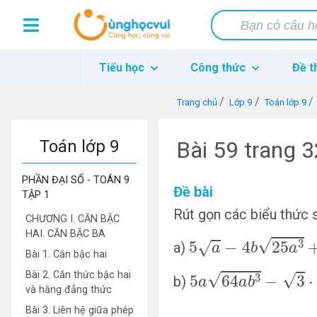
Tiểu học
Công thức
Đề t
Trang chủ
Lớp 9
Toán lớp 9
Toán lớp 9
Bài 59 trang 
PHẦN ĐẠI SỐ - TOÁN 9
Đề bài
TẬP 1
Rút gọn các biểu thức 
CHƯƠNG I. CĂN BẬC
5
a
−
4
b
25
a
3
+
5
a
1
HAI. CĂN BẬC BA
√
3
5
−
4
25
√
a)
a
b
a
Bài 1. Căn bậc hai
5
a
64
a
b
3
−
3
⋅
12
a
3
Bài 2. Căn thức bậc hai
√
√
3
5
64
−
3
⋅
b)
a
a
b
và hằng đẳng thức
Bài 3. Liên hệ giữa phép