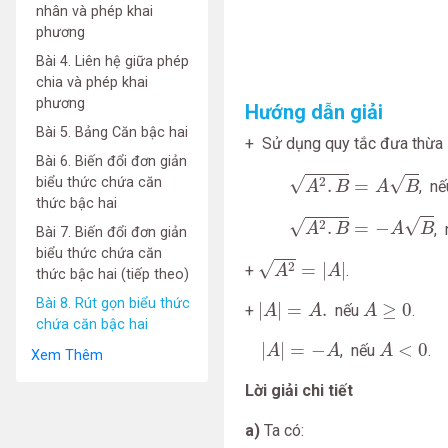
nhân và phép khai
phương
Bài 4. Liên hệ giữa phép
chia và phép khai
phương
Hướng dẫn giải
Bài 5. Bảng Căn bậc hai
+ Sử dụng quy tắc đưa thừa s
Bài 6. Biến đổi đơn giản
A
2
.
B
=
A
B
√
√
biểu thức chứa căn
2
.
=
, n
A
B
A
B
thức bậc hai
A
2
.
B
=
−
A
B
√
√
2
.
=
−
,
A
B
A
B
Bài 7. Biến đổi đơn giản
biểu thức chứa căn
A
2
=
|
A
|
√
2
=
|
|
+
.
A
A
thức bậc hai (tiếp theo)
|
A
|
=
A
.
A
≥
0
Bài 8. Rút gọn biểu thức
|
|
=
.
≥
0
+
nếu
.
A
A
A
chứa căn bậc hai
|
A
|
=
−
A
A
<
0
|
|
=
−
<
0
, nếu
.
A
A
A
Xem Thêm
Lời giải chi tiết
a)
Ta có: