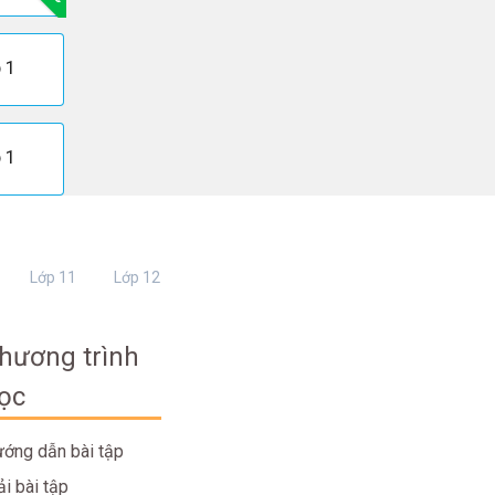
 1
 1
Lớp 11
Lớp 12
hương trình
ọc
ớng dẫn bài tập
ải bài tập