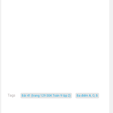
Tags
Bài 41 (trang 129 SGK Toán 9 tập 2)
ba điểm A, O, B