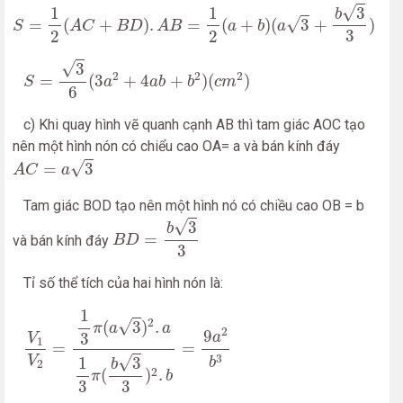
S
=
1
2
(
A
C
+
B
D
)
.
A
B
=
1
2
(
a
+
b
)
(
a
3
+
b
3
3
)
√
3
1
1
b
√
=
(
+
)
.
=
(
+
)
(
3
+
)
S
A
C
B
D
A
B
a
b
a
3
2
2
S
=
3
6
(
3
a
2
+
4
a
b
+
b
2
)
(
c
m
2
)
√
3
2
2
2
=
(
3
+
4
+
)
(
)
S
a
a
b
b
c
m
6
c) Khi quay hình vẽ quanh cạnh AB thì tam giác AOC tạo
nên một hình nón có chiểu cao OA= a và bán kính đáy
A
C
=
a
3
√
=
3
A
C
a
Tam giác BOD tạo nên một hình nó có chiều cao OB = b
B
D
=
b
3
3
√
3
b
=
và bán kính đáy
B
D
3
Tỉ số thể tích của hai hình nón là:
V
1
V
2
=
1
3
π
(
a
3
)
2
.
a
1
3
π
(
b
3
3
)
2
.
b
=
9
a
2
b
3
1
2
√
(
3
)
.
π
a
a
2
9
a
3
V
1
=
=
3
V
√
3
1
b
b
2
2
(
)
.
π
b
3
3