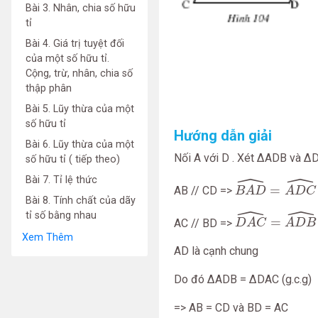
Bài 3. Nhân, chia số hữu
tỉ
Bài 4. Giá trị tuyệt đối
của một số hữu tỉ.
Cộng, trừ, nhân, chia số
thập phân
Bài 5. Lũy thừa của một
số hữu tỉ
Hướng dẫn giải
Bài 6. Lũy thừa của một
Nối A với D . Xét ΔADB và ΔD
số hữu tỉ ( tiếp theo)
ˆ
ˆ
B
A
D
^
=
A
D
C
^
Bài 7. Tỉ lệ thức
=
AB // CD =>
B
A
D
A
D
C
Bài 8. Tính chất của dãy
ˆ
ˆ
D
A
C
^
=
A
D
B
^
tỉ số bằng nhau
=
AC // BD =>
D
A
C
A
D
B
Xem Thêm
AD là cạnh chung
Do đó ΔADB = ΔDAC (g.c.g)
=> AB = CD và BD = AC