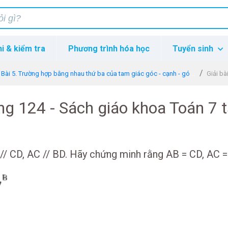
hi & kiểm tra
Phương trình hóa học
Tuyển sinh
Bài 5. Trường hợp bằng nhau thứ ba của tam giác góc - cạnh - góc (g.c.g)
Giải bà
ang 124 - Sách giáo khoa Toán 7 
 // CD, AC // BD. Hãy chứng minh rằng AB = CD, AC =