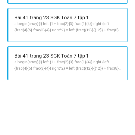
right LỜI GIẢI CHI TIẾT a {left {frac{3}{7} + frac{1}{2}} right^2}
Bài 41 trang 23 SGK Toán 7 tập 1
a begin{array}{l} left {1 + frac{2}{3} frac{1}{4}} right.{left
{frac{4}{5} frac{3}{4}} right^2} = left {frac{{12}}{{12}} + frac{8}
{{12}} frac{3}{{12}}} right.{left {frac{{16}}{{20}} frac{{15}}{{20}}}
right^2} = frac{{17}}{{12}}.{left {frac{1}{{20}}} right^2} =frac{{1
Bài 41 trang 23 SGK Toán 7 tập 1
a begin{array}{l} left {1 + frac{2}{3} frac{1}{4}} right.{left
{frac{4}{5} frac{3}{4}} right^2} = left {frac{{12}}{{12}} + frac{8}
{{12}} frac{3}{{12}}} right.{left {frac{{16}}{{20}} frac{{15}}{{20}}}
right^2} = frac{{17}}{{12}}.{left {frac{1}{{20}}} right^2} =frac{{1