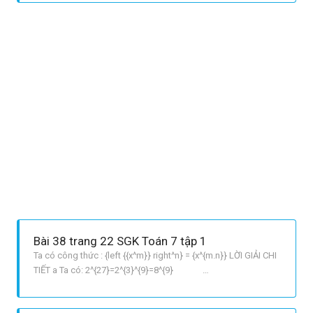
GIẢI CHI TIẾT a frac{4^{2}.4^{3}}{2^{10}} = frac{4^{5}}
{2^{2}^{5}}=frac
Bài 38 trang 22 SGK Toán 7 tập 1
Ta có công thức : {left {{x^m}} right^n} = {x^{m.n}} LỜI GIẢI CHI
TIẾT a Ta có: 2^{27}=2^{3}^{9}=8^{9}
3^{18}=3^{2}^{9}=9^{9} b Vì 8 < 9 nên 8^{9}<9^{9} Vậy theo câu
a, ta được 2^{27} < 3^{18}