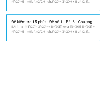
{9^{20}}}} = {{{{left {{2^2}} right}^{20}} {2^{20}} + {{left {2.3}
right}^{20}}} over {{{left {2.3} right}^{20}} {3^{20}} + {{left {{3^2}}
right}^{20}}}} = {{{2^{40}} {2^{20}} + {2^{20}}{{.3}^{20}}} over
{{2^{20
Đề kiểm tra 15 phút - Đề số 1 - Bài 6 - Chương 1 - Đại số 7
BÀI 1: a {{{4^{20}} {2^{20}} + {6^{20}}} over {{6^{20}} {3^{20}} +
{9^{20}}}} = {{{{left {{2^2}} right}^{20}} {2^{20}} + {{left {2.3}
right}^{20}}} over {{{left {2.3} right}^{20}} {3^{20}} + {{left {{3^2}}
right}^{20}}}} = {{{2^{40}} {2^{20}} + {2^{20}}{{.3}^{20}}} over
{{2^{20