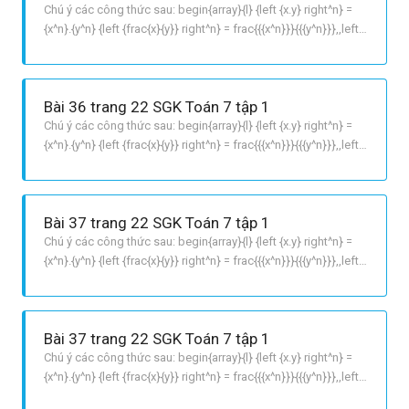
Chú ý các công thức sau: begin{array}{l} {left {x.y} right^n} =
{x^n}.{y^n} {left {frac{x}{y}} right^n} = frac{{{x^n}}}{{{y^n}}},,left
{y ne 0} right end{array} LỜI GIẢI CHI TIẾT a
10^{8}.2^{8}=10.2^{8}=20^{8} b 10^{8}:2^{8} = 10:2^{8}=5^{8}
c 25^{4}.2^{8} = 5^{2}^{4}.2^{8
Bài 36 trang 22 SGK Toán 7 tập 1
Chú ý các công thức sau: begin{array}{l} {left {x.y} right^n} =
{x^n}.{y^n} {left {frac{x}{y}} right^n} = frac{{{x^n}}}{{{y^n}}},,left
{y ne 0} right end{array} LỜI GIẢI CHI TIẾT a
10^{8}.2^{8}=10.2^{8}=20^{8} b 10^{8}:2^{8} = 10:2^{8}=5^{8}
c 25^{4}.2^{8} = 5^{2}^{4}.2^{8
Bài 37 trang 22 SGK Toán 7 tập 1
Chú ý các công thức sau: begin{array}{l} {left {x.y} right^n} =
{x^n}.{y^n} {left {frac{x}{y}} right^n} = frac{{{x^n}}}{{{y^n}}},,left
{y ne 0} right end{array} {left {{x^n}} right^m} = {x^{n.m}} LỜI
GIẢI CHI TIẾT a frac{4^{2}.4^{3}}{2^{10}} = frac{4^{5}}
{2^{2}^{5}}=frac
Bài 37 trang 22 SGK Toán 7 tập 1
Chú ý các công thức sau: begin{array}{l} {left {x.y} right^n} =
{x^n}.{y^n} {left {frac{x}{y}} right^n} = frac{{{x^n}}}{{{y^n}}},,left
{y ne 0} right end{array} {left {{x^n}} right^m} = {x^{n.m}} LỜI