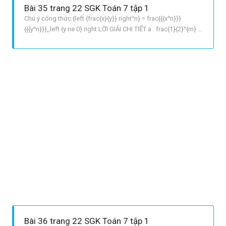
Bài 35 trang 22 SGK Toán 7 tập 1
Chú ý công thức:{left {frac{x}{y}} right^n} = frac{{{x^n}}}
{{{y^n}}},,left {y ne 0} right LỜI GIẢI CHI TIẾT a frac{1}{2}^{m} =
frac{1}{32} => frac{1}{2}^{m} = frac{1}{2^{5}} => frac{1}{2}^{m}
= frac{1}{2}^{5} => m = 5 b frac{343}{125} = frac{7}
{5}^{n} => frac{7^{3}
Bài 36 trang 22 SGK Toán 7 tập 1