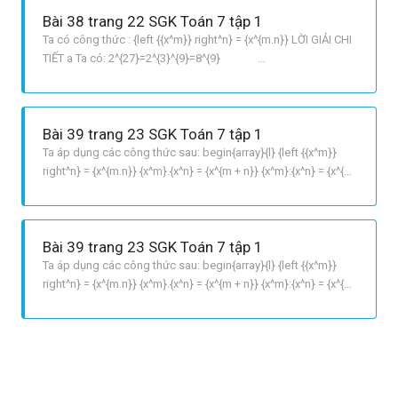
Bài 38 trang 22 SGK Toán 7 tập 1
Ta có công thức : {left {{x^m}} right^n} = {x^{m.n}} LỜI GIẢI CHI
TIẾT a Ta có: 2^{27}=2^{3}^{9}=8^{9}
3^{18}=3^{2}^{9}=9^{9} b Vì 8 < 9 nên 8^{9}<9^{9} Vậy theo câu
a, ta được 2^{27} < 3^{18}
Bài 39 trang 23 SGK Toán 7 tập 1
Ta áp dụng các công thức sau: begin{array}{l} {left {{x^m}}
right^n} = {x^{m.n}} {x^m}.{x^n} = {x^{m + n}} {x^m}:{x^n} = {x^{m
n}}left {x ne 0,m ge n} right end{array} LỜI GIẢI CHI TIẾT a
{x^{10}} = {x^7}.{x^3} b {x^{10}} = {{x^2}^5} c {x^{10}} = {x^{12}}:
{x^2}
Bài 39 trang 23 SGK Toán 7 tập 1
Ta áp dụng các công thức sau: begin{array}{l} {left {{x^m}}
right^n} = {x^{m.n}} {x^m}.{x^n} = {x^{m + n}} {x^m}:{x^n} = {x^{m
n}}left {x ne 0,m ge n} right end{array} LỜI GIẢI CHI TIẾT a
{x^{10}} = {x^7}.{x^3} b {x^{10}} = {{x^2}^5} c {x^{10}} = {x^{12}}:
{x^2}