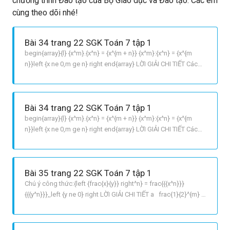
chương trình Đào tạo của Bộ Giáo dục và Đào tạo. Các em
cùng theo dõi nhé!
Bài 34 trang 22 SGK Toán 7 tập 1
begin{array}{l} {x^m}.{x^n} = {x^{m + n}} {x^m}:{x^n} = {x^{m
n}}left {x ne 0,m ge n} right end{array} LỜI GIẢI CHI TIẾT Các
câu sai: a, c, d, f vì: a 5^{2}.5^{3}=5^{2+3} =5^{5}ne5^6
c 0,2^{10}:0,2^{5}=0,2^{105}=0,2^{5}ne0,2^2 d left [ frac{1}
{7}^{2} right ]^{4} = frac{1}{
Bài 34 trang 22 SGK Toán 7 tập 1
begin{array}{l} {x^m}.{x^n} = {x^{m + n}} {x^m}:{x^n} = {x^{m
n}}left {x ne 0,m ge n} right end{array} LỜI GIẢI CHI TIẾT Các
câu sai: a, c, d, f vì: a 5^{2}.5^{3}=5^{2+3} =5^{5}ne5^6
c 0,2^{10}:0,2^{5}=0,2^{105}=0,2^{5}ne0,2^2 d left [ frac{1}
{7}^{2} right ]^{4} = frac{1}{
Bài 35 trang 22 SGK Toán 7 tập 1
Chú ý công thức:{left {frac{x}{y}} right^n} = frac{{{x^n}}}
{{{y^n}}},,left {y ne 0} right LỜI GIẢI CHI TIẾT a frac{1}{2}^{m} =
frac{1}{32} => frac{1}{2}^{m} = frac{1}{2^{5}} => frac{1}{2}^{m}
= frac{1}{2}^{5} => m = 5 b frac{343}{125} = frac{7}
{5}^{n} => frac{7^{3}