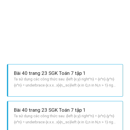
Bài 40 trang 23 SGK Toán 7 tập 1
Ta sử dụng các công thức sau: {left {x.y} right^n} = {x^n}.{y^n}
{x^n} = underbrace {x.x.x...x}{n,,,so}left {x in Q,n in N,n > 1} right
{left {frac{x}{y}} right^n} = frac{{{x^n}}}{{{y^n}}},,left {y ne 0}
right LỜI GIẢI CHI TIẾT a {left {frac{3}{7} + frac{1}{2}} right^2}
Bài 40 trang 23 SGK Toán 7 tập 1
Ta sử dụng các công thức sau: {left {x.y} right^n} = {x^n}.{y^n}
{x^n} = underbrace {x.x.x...x}{n,,,so}left {x in Q,n in N,n > 1} right
{left {frac{x}{y}} right^n} = frac{{{x^n}}}{{{y^n}}},,left {y ne 0}