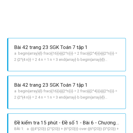
Bài 42 trang 23 SGK Toán 7 tập 1
a begin{array}{l} frac{{16}}{{{2^n}}} = 2 frac{{{2^4}}}{{{2^n}}} =
2 {2^{4 n}} = 2 4 n = 1 n = 3 end{array} b begin{array}{l}
frac{{{{left { 3} right}^n}}}{{81}} = 27 frac{{{{left { 3} right}^n}}}
{{{{left { 3} right}^4}}} = {left { 3} right^3} {left { 3} rig
Bài 42 trang 23 SGK Toán 7 tập 1
a begin{array}{l} frac{{16}}{{{2^n}}} = 2 frac{{{2^4}}}{{{2^n}}} =
2 {2^{4 n}} = 2 4 n = 1 n = 3 end{array} b begin{array}{l}
frac{{{{left { 3} right}^n}}}{{81}} = 27 frac{{{{left { 3} right}^n}}}
{{{{left { 3} right}^4}}} = {left { 3} right^3} {left { 3} rig
Đề kiểm tra 15 phút - Đề số 1 - Bài 6 - Chương 1 - Đại số 7
BÀI 1: a {{{4^{20}} {2^{20}} + {6^{20}}} over {{6^{20}} {3^{20}} +