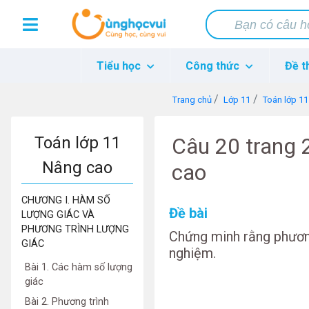
Tiểu học
Công thức
Đề t
Trang chủ
Lớp 11
Toán lớp 1
Toán lớp 11
Câu 20 trang 
Nâng cao
cao
CHƯƠNG I. HÀM SỐ
Đề bài
LƯỢNG GIÁC VÀ
PHƯƠNG TRÌNH LƯỢNG
Chứng minh rằng phươn
GIÁC
nghiệm.
Bài 1. Các hàm số lượng
giác
Bài 2. Phương trình