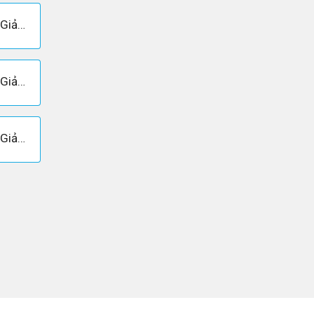
Câu 2 trang 223 SGK Đại số và Giải tích 11 Nâng cao
Câu 4 trang 223 SGK Đại số và Giải tích 11 Nâng cao
Câu 7 trang 224 SGK Đại số và Giải tích 11 Nâng cao