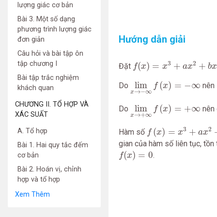
lượng giác cơ bản
Bài 3. Một số dạng
phương trình lượng giác
Hướng dẫn giải
đơn giản
Câu hỏi và bài tập ôn
f
(
x
)
=
x
3
+
a
x
2
+
b
x
+
c
=
0
tập chương I
3
2
(
)
=
+
+
Đặt
f
x
x
a
x
b
Bài tập trắc nghiệm
lim
x
→
−
∞
f
(
x
)
=
−
∞
lim
(
)
=
−
∞
Do
nên
f
x
khách quan
→
−
∞
x
lim
x
→
+
∞
f
(
x
)
=
+
∞
CHƯƠNG II. TỔ HỢP VÀ
lim
(
)
=
+
∞
Do
nên 
f
x
XÁC SUẤT
→
+
∞
x
f
(
x
)
=
x
3
+
a
x
2
+
b
x
+
3
2
(
)
=
+
A. Tổ hợp
Hàm số
f
x
x
a
x
gian của hàm số liên tục, tồn
Bài 1. Hai quy tắc đếm
f
(
x
)
=
0
(
)
=
0
.
f
x
cơ bản
Bài 2. Hoán vị, chỉnh
hợp và tổ hợp
Xem Thêm