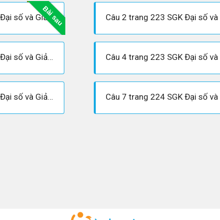
Bài sau
Câu 1 trang 223 SGK Đại số và Giải tích 11 Nâng cao
Câu 3 trang 223 SGK Đại số và Giải tích 11 Nâng cao
Câu 6 trang 224 SGK Đại số và Giải tích 11 Nâng cao