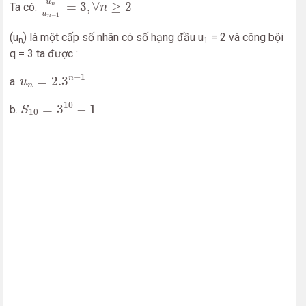
u
=
3
,
∀
≥
2
n
Ta có:
n
u
−
1
n
(u
) là một cấp số nhân có số hạng đầu u
= 2 và công bội
n
1
q = 3 ta được :
u
n
=
2.3
n
−
1
−
1
n
=
2.3
a.
u
n
S
10
=
3
10
−
1
10
=
3
−
1
b.
S
10