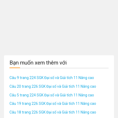
Bạn muốn xem thêm với
Câu 9 trang 224 SGK Đại số và Giải tích 11 Nâng cao
Câu 20 trang 226 SGK Đại số và Giải tích 11 Nâng cao
Câu 5 trang 224 SGK Đại số và Giải tích 11 Nâng cao
Câu 19 trang 226 SGK Đại số và Giải tích 11 Nâng cao
Câu 18 trang 226 SGK Đại số và Giải tích 11 Nâng cao