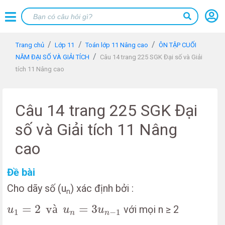
Trang chủ
Lớp 11
Toán lớp 11 Nâng cao
ÔN TẬP CUỐI
NĂM ĐẠI SỐ VÀ GIẢI TÍCH
Câu 14 trang 225 SGK Đại số và Giải
tích 11 Nâng cao
Câu 14 trang 225 SGK Đại
số và Giải tích 11 Nâng
cao
Đề bài
Cho dãy số (u­­­­
) xác định bởi :
n
u
1
=
2
và
u
n
=
3
u
n
−
1
=
2
 v
à
=
3
với mọi n ≥ 2
u
u
u
1
−
1
n
n