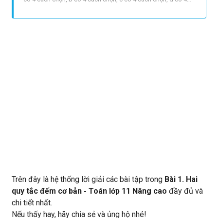
cách chọn. Vậy theo quy tắc nhân ta có : 4.4.4.4 = 256 cách
chọn. b. Số thỏa yêu cầu có dạng overline {abcd} a có 4 cách
chọn, b có 3 cách chọn, c có 2 cá
Trên đây là hệ thống lời giải các bài tập trong
Bài 1. Hai
quy tắc đếm cơ bản - Toán lớp 11 Nâng cao
đầy đủ và
chi tiết nhất.
Nếu thấy hay, hãy chia sẻ và ủng hộ nhé!