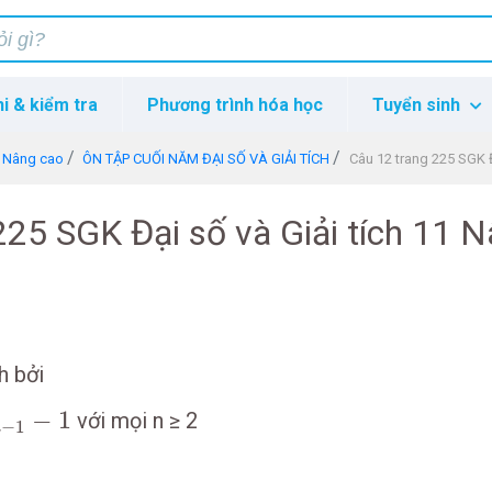
hi & kiểm tra
Phương trình hóa học
Tuyển sinh
1 Nâng cao
ÔN TẬP CUỐI NĂM ĐẠI SỐ VÀ GIẢI TÍCH
Câu 12 trang 225 SGK Đ
225 SGK Đại số và Giải tích 11 
h bởi
−
1
−
1
với mọi n ≥ 2
−
1
n