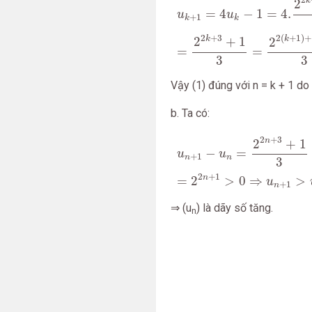
2
k
2
=
4
−
1
=
4.
u
u
+
1
k
k
2
+
3
2
(
+
1
)
+
k
k
2
+
1
2
=
=
3
3
Vậy (1) đúng với n = k + 1 do
b. Ta có:
u
n
+
1
−
u
n
=
2
2
n
+
3
+
1
3
−
2
2
2
+
3
n
2
+
1
−
=
u
u
+
1
n
n
3
2
+
1
n
=
2
>
0
⇒
>
u
+
1
n
⇒ (u
) là dãy số tăng.
n