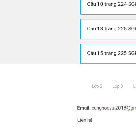
Lớp 2
Lớp 3
L
Email:
cunghocvui2018@gm
Liên hệ