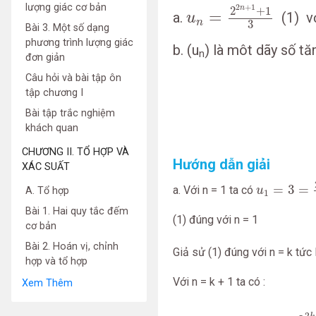
u
n
=
2
2
n
+
1
+
1
3
lượng giác cơ bản
2
+
1
n
2
+
1
=
a.
(1) vớ
u
n
3
Bài 3. Một số dạng
phương trình lượng giác
b. (u­
) là môt dãy số tă
n
đơn giản
Câu hỏi và bài tập ôn
tập chương I
Bài tập trắc nghiệm
khách quan
CHƯƠNG II. TỔ HỢP VÀ
Hướng dẫn giải
XÁC SUẤT
u
1
=
3
=
2
3
+
=
3
=
a. Với n = 1 ta có
u
A. Tổ hợp
1
Bài 1. Hai quy tắc đếm
(1) đúng với n = 1
cơ bản
Bài 2. Hoán vị, chỉnh
Giả sử (1) đúng với n = k tức 
hợp và tổ hợp
Với n = k + 1 ta có :
Xem Thêm
u
k
+
1
=
4
u
k
−
1
=
4.
2
2
k
+
1
+
1