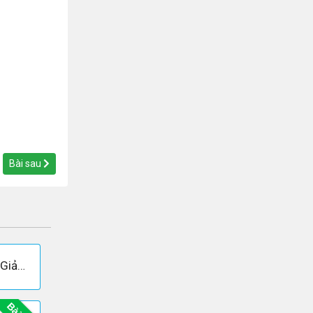
Bài sau
Câu 8 trang 224 SGK Đại số và Giải tích 11 Nâng cao