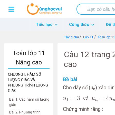
Tiểu học
Công thức
Đề t
Trang chủ
Lớp 11
Toán lớp 1
Toán lớp 11
Câu 12 trang 
Nâng cao
cao
CHƯƠNG I. HÀM SỐ
Đề bài
LƯỢNG GIÁC VÀ
PHƯƠNG TRÌNH LƯỢNG
Cho dãy số (u
) xác địn
n
GIÁC
u
1
=
3
và
u
n
=
4
u
n
−
1
=
3
 v
à
=
4
u
u
u
1
Bài 1. Các hàm số lượng
n
giác
Chứng minh rằng :
Bài 2. Phương trình