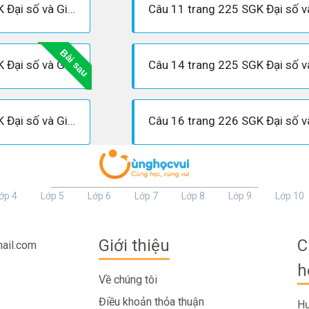
Câu 10 trang 224 SGK Đại số và Giải tích 11 Nâng cao
Bài sau
Câu 13 trang 225 SGK Đại số và Giải tích 11 Nâng cao
Câu 15 trang 225 SGK Đại số và Giải tích 11 Nâng cao
ớp 4
Lớp 5
Lớp 6
Lớp 7
Lớp 8
Lớp 9
Lớp 10
Giới thiệu
C
ail.com
h
Về chúng tôi
Điều khoản thỏa thuận
Hư