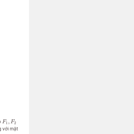
F
1
,
F
2
,
p
F
F
1
2
g với mặt