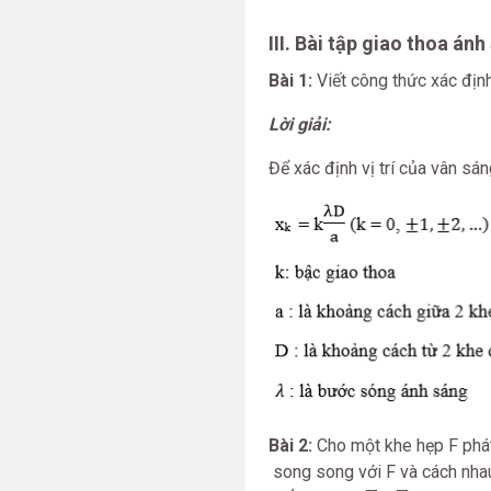
III. Bài tập giao thoa á
nh 
Bài 1:
Viết công thức xác định
Lời giải:
Để xác định vị trí của vân sá
Bài 2:
Cho một khe hẹp F phá
song song với F và cách nha
F
1
,
F
2