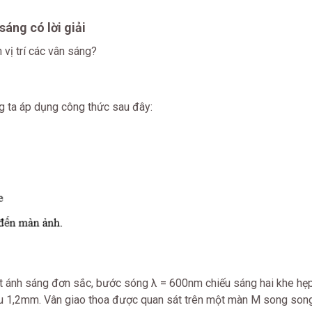
sáng có lời giải
 vị trí các vân sáng?
ng ta áp dụng công thức sau đây:
t ánh sáng đơn sắc, bước sóng λ = 600nm chiếu sáng hai khe hẹ
u 1,2mm. Vân giao thoa được quan sát trên một màn M song son