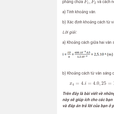
,
phẳng chứa
và cách n
F
F
1
2
a) Tính khoảng vân.
b) Xác định khoảng cách từ v
Lời giải:
a) Khoảng cách giữa hai vân s
b) Khoảng cách từ vân sáng c
x
4
=
4.
i
=
4.0
,
25
=
1
(
m
m
=
4.
=
4.0
,
25
=
x
i
4
Trên đây là bài viết về nhữ
này sẽ giúp ích cho các bạn
và đáp án trả lời của bạn ở 