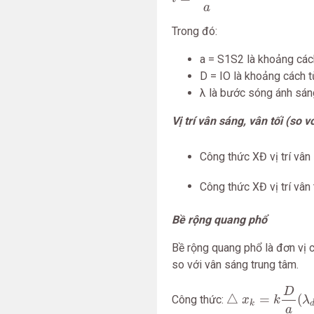
a
Trong đó:
a = S1S2 là khoảng các
D = IO là khoảng cách 
λ là bước sóng ánh sán
Vị trí vân sáng, vân tối (so v
Công thức XĐ vị trí vân
Công thức XĐ vị trí vân 
Bề rộng quang phổ
Bề rộng quang phổ là đơn vị 
so với vân sáng trung tâm.
△
x
k
=
k
D
a
(
λ
d
−
λ
D
△
=
(
Công thức:
x
k
λ
k
a