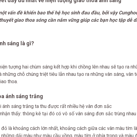
yết đầy đủ nhất về hiện tượng giao thoa ánh sáng
một vấn đề khiến bao thế hệ học sinh đau đầu, bởi vậy Cungho
ý thuyết giao thoa sóng cần nắm vững giúp các bạn học tập dễ 
nh sáng là gì?
hiện tượng hai chùm sáng kết hợp khi chồng lên nhau sẽ tạo ra n
 những chỗ chúng triệt tiêu lẫn nhau tạo ra những vân sáng, vân t
iao thoa.
oa ánh sáng trắng
i ánh sáng trắng ta thu được rất nhiều hệ vân đơn sắc
ữa nhận thấy: thông kê tại đó có vô số vân sáng đơn sắc trùng nhau
u đỏ là khoảng cách lớn nhất, khoảng cách giữa các vân màu tím l
ó những dải màu như màu cầu vồng, màu tím ở phía trong và màu 