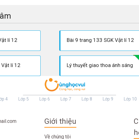
tâm
ật lí 12
Bài 9 trang 133 SGK Vật lí 12
Vật lí 12
Lý thuyết giao thoa ánh sáng
ớp 4
Lớp 5
Lớp 6
Lớp 7
Lớp 8
Lớp 9
Lớp 10
Giới thiệu
C
ail.com
h
Về chúng tôi