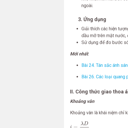
ngoài.
3. Ứng dụng
Giải thích các hiện tượ
dầu mỡ trên mặt nước, 
Sử dụng để đo bước só
Mới nhất
:
Bài 24. Tán sắc ánh sá
Bài 26. Các loại quang 
II. Công thức giao thoa 
Khoảng vân
Khoảng vân là khái niệm chỉ k
i
=
λ
D
a
λ
D
=
i