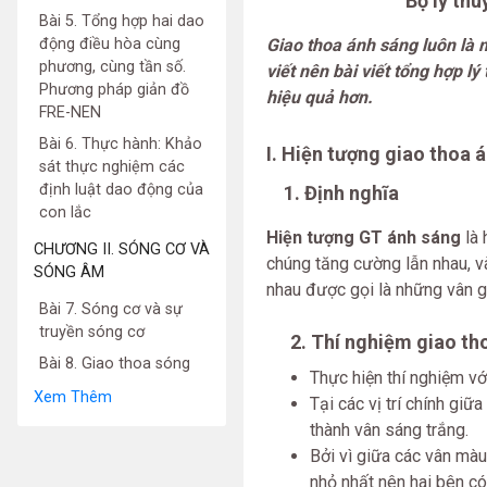
Bộ lý thu
Bài 5. Tổng hợp hai dao
động điều hòa cùng
Giao thoa ánh sáng luôn là 
phương, cùng tần số.
viết nên bài viết tổng hợp l
Phương pháp giản đồ
hiệu quả hơn.
FRE-NEN
Bài 6. Thực hành: Khảo
I. Hiện tượng giao thoa á
sát thực nghiệm các
định luật dao động của
1. Định nghĩa
con lắc
Hiện tượng GT ánh sáng
là 
CHƯƠNG II. SÓNG CƠ VÀ
chúng tăng cường lẫn nhau, và
SÓNG ÂM
nhau được gọi là những vân g
Bài 7. Sóng cơ và sự
truyền sóng cơ
2. Thí nghiệm giao th
Bài 8. Giao thoa sóng
Thực hiện thí nghiệm vớ
Xem Thêm
Tại các vị trí chính gi
thành vân sáng trắng.
Bởi vì giữa các vân mà
nhỏ nhất nên hai bên c