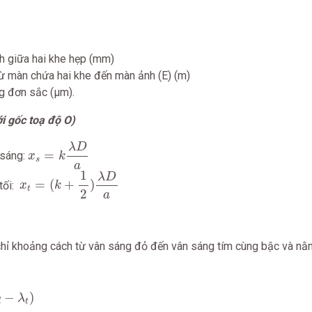
h giữa hai khe hẹp (mm)
từ màn chứa hai khe đến màn ảnh (E) (m)
g đơn sắc (μm).
ới gốc toạ độ O)
x
s
=
k
λ
D
a
λ
D
=
 sáng:
x
k
s
a
x
t
=
(
k
+
1
2
)
λ
D
a
1
λ
D
=
(
+
)
tối:
x
k
t
2
a
chỉ khoảng cách từ vân sáng đỏ đến vân sáng tím cùng bậc và n
t
)
−
)
λ
t
d