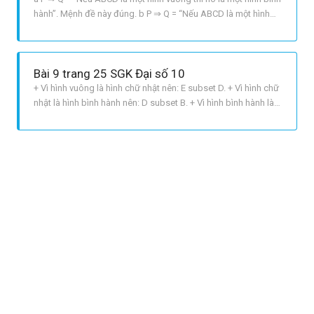
hành”. Mệnh đề này đúng. b P ⇒ Q = “Nếu ABCD là một hình
thoi thì ABCD là một hình chữ nhật. Mệnh đề này sai.
Bài 9 trang 25 SGK Đại số 10
+ Vì hình vuông là hình chữ nhật nên: E subset D. + Vì hình chữ
nhật là hình bình hành nên: D subset B. + Vì hình bình hành là
hình thang nên: B subset C. + Vì hình thang là hình tứ giác nên
C subset A. Vậy: E subset D subset B subset C subset A. Lại
có: + Vì hình vuông là hình tho