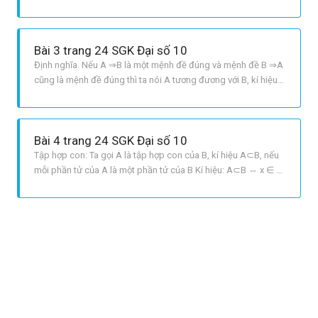
đề A ⇒ B là mệnh đề đúng thì mệnh đề đảo của nó chưa chắc
đúng. Ví dụ 1: A ⇒ B = “Nếu một số nguyên chia hết cho 3 thì
nó có tổng các chữ số chia hết cho 3”. Mệnh đề này
Bài 3 trang 24 SGK Đại số 10
Định nghĩa. Nếu A ⇒B là một mệnh đề đúng và mệnh đề B ⇒A
cũng là mệnh đề đúng thì ta nói A tương đương với B, kí hiệu
là A ⇔B Khi A ⇔B, ta cũng nói A là điều kiện cần và đủ để có
B hoặc A khi và chỉ khi B hay A nếu và chỉ nếu B.
Bài 4 trang 24 SGK Đại số 10
Tập hợp con: Ta gọi A là tập hợp con của B, kí hiệu A⊂B, nếu
mỗi phần tử của A là một phần tử của B Kí hiệu: A⊂B ⇔ x ∈ A
⇒ x ∈B. Hai tập hợp bằng nhau: Hai tập hợp A và B là bằng
nhau, kí hiệu A = B, nếu tất cả phần tử của chúng như nhau Kí
hiệu: A = B ⇔ A⊂B và B ⊂ A.