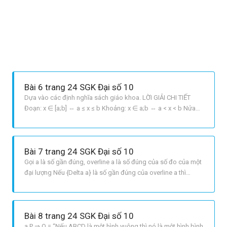
Bài 6 trang 24 SGK Đại số 10
Dựa vào các định nghĩa sách giáo khoa. LỜI GIẢI CHI TIẾT
Đoạn: x ∈ [a;b] ⇔ a ≤ x ≤ b Khoảng: x ∈ a;b ⇔ a < x < b Nửa
khoảng: x ∈ [a;b ⇔ a ≤ x < b x ∈ a,b] ⇔ a < x ≤ b x ∈ ∞;b] ⇔ x
≤ b x ∈ [a, +∞ ⇔ x ≥ a. Ta có: R = left { infty ; + infty } right.
Bài 7 trang 24 SGK Đại số 10
Gọi a là số gần đúng, overline a là số đúng của số đo của một
đại lượng Nếu {Delta a} là số gần đúng của overline a thì
{Delta a} = left| {overline a a} right| được gọi là sai số tuyệt đối
của số gần đúng a. Nếu {Delta a} = left| {overline a a} right| le
h thì a h l
Bài 8 trang 24 SGK Đại số 10
a P ⇒ Q = “Nếu ABCD là một hình vuông thì nó là một hình bình