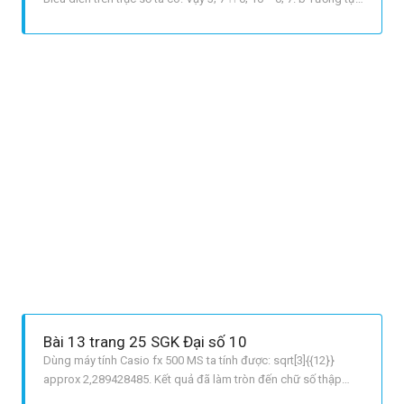
câu a ta có: ∞; 5 ∩ 2; +∞=2; 5. c Tương tự câu a ta có:
Rbackslash ∞; 3=[3; +∞.
Bài 13 trang 25 SGK Đại số 10
Dùng máy tính Casio fx 500 MS ta tính được: sqrt[3]{{12}}
approx 2,289428485. Kết quả đã làm tròn đến chữ số thập
phân thứ ba: root 3 of {12} ≈ 2,289. Ước lượng sai số tuyệt đối: