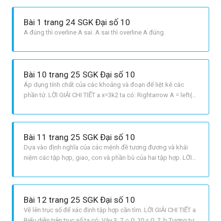
Bài 1 trang 24 SGK Đại số 10
A đúng thì overline A sai. A sai thì overline A đúng.
Bài 10 trang 25 SGK Đại số 10
Áp dụng tính chất của các khoảng và đoạn để liệt kê các
phần tử. LỜI GIẢI CHI TIẾT a x=3k2 ta có: Rightarrow A = left{2;
, 1; , 4; , 7; , 10; , 13right} b B = left{0; , 1; , 2; , 3; ,4; , 5; , 6; , 7; , 8;
, 9; , 10; , 11; , 12right} c x=1^n + Với n=2k , , k
Bài 11 trang 25 SGK Đại số 10
Dựa vào định nghĩa của các mệnh đề tương đương và khái
niệm các tập hợp, giao, con và phần bù của hai tập hợp. LỜI
GIẢI CHI TIẾT Dựa vào khái niệm hợp, giao, con và phần bù
của hai tập hợp A và B ta được: P ⇔ T R ⇔ S Q ⇔ X.
Bài 12 trang 25 SGK Đại số 10
Vẽ lên trục số để xác định tập hợp cần tìm. LỜI GIẢI CHI TIẾT a
Biểu diễn trên trục số ta có: Vậy 3; 7 ∩ 0; 10 = 0; 7. b Tương tự