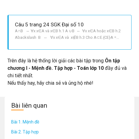
Câu 5 trang 24 SGK Đại số 10
A∩B ⇔ ∀x x∈A và x∈B h.1 A ∪B ⇔ ∀x x∈A hoặc x∈B h.2
Abackslash B ⇔ ∀x x∈A và x∉B h.3 Cho A⊂E.{CE}A =
left{x|x∈E text { và} x∉Aright} h.4
Trên đây là hệ thống lời giải các bài tập trong
Ôn tập
chương I - Mệnh đề. Tập hợp - Toán lớp 10
đầy đủ và
chi tiết nhất.
Nếu thấy hay, hãy chia sẻ và ủng hộ nhé!
Bài liên quan
Bài 1. Mệnh đề
Bài 2. Tập hợp