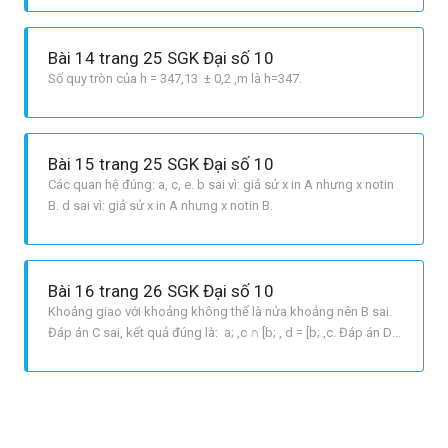
Delta < 0,001.
Bài 14 trang 25 SGK Đại số 10
Số quy tròn của h = 347,13 ± 0,2 ,m là h=347.
Bài 15 trang 25 SGK Đại số 10
Các quan hệ đúng: a, c, e. b sai vì: giả sử x in A nhưng x notin
B. d sai vì: giả sử x in A nhưng x notin B.
Bài 16 trang 26 SGK Đại số 10
Khoảng giao với khoảng không thể là nửa khoảng nên B sai.
Đáp án C sai, kết quả đúng là: a; ,c ∩ [b; , d = [b; ,c. Đáp án D
sai, kết quả đúng là: a; , c ∪ b; , d = a; ,d. Mệnh đề A đúng.