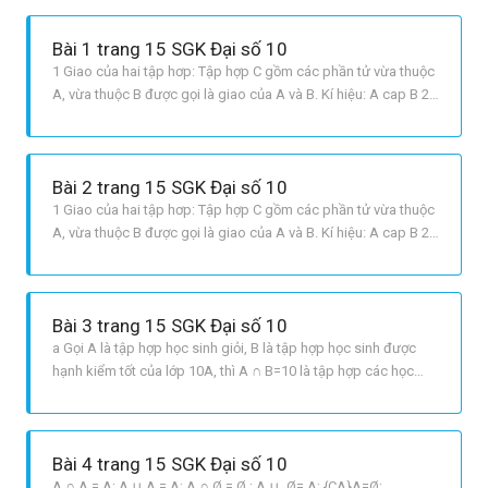
Bài 1 trang 15 SGK Đại số 10
1 Giao của hai tập hơp: Tập hợp C gồm các phần tử vừa thuộc
A, vừa thuộc B được gọi là giao của A và B. Kí hiệu: A cap B 2
Hợp của hai tập hợp: Tập hợp C gồm các phần tử thuộc A
hoặc thuộc B được gọi là hợp của A và B. Kí hiệu: A cup B 3
Hiệu và phần bù của hai tập hợp: Tập hợp C gồm các phần
Bài 2 trang 15 SGK Đại số 10
1 Giao của hai tập hơp: Tập hợp C gồm các phần tử vừa thuộc
A, vừa thuộc B được gọi là giao của A và B. Kí hiệu: A cap B 2
Hợp của hai tập hợp: Tập hợp C gồm các phần tử thuộc A
hoặc thuộc B được gọi là hợp của A và B. Kí hiệu: A cup B 3
Hiệu và phần bù của hai tập hợp: Tập hợp C gồm các phần
Bài 3 trang 15 SGK Đại số 10
a Gọi A là tập hợp học sinh giỏi, B là tập hợp học sinh được
hạnh kiểm tốt của lớp 10A, thì A ∩ B=10 là tập hợp các học
sinh vừa giỏi, vừa có hạnh kiểm tốt. Theo đề bài muốn được
khen thưởng bạn đó phải có học lực giỏi hoặc hạnh kiểm tốt,
nên tập hợp học sinh được khen thưởng là A ∪ B. Số
Bài 4 trang 15 SGK Đại số 10
A ∩ A = A; A ∪ A = A; A ∩ Ø = Ø ; A ∪ Ø= A; {CA}A=Ø;