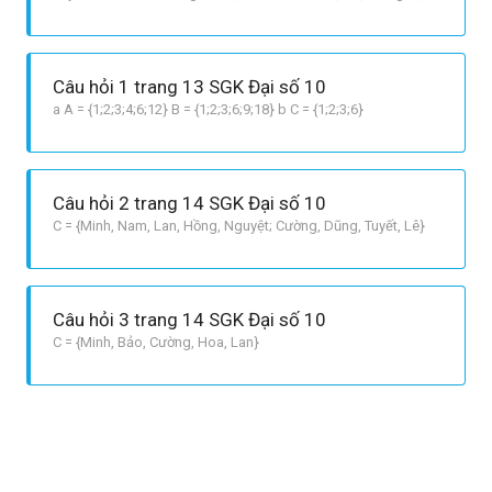
rất quan trọng và bổ ích về CÁC PHÉP TOÁN TẬP HỢP! I. LÝ
THUYẾT 1. TẬP HỢP ĐỊNH NGHĨA: Trong toán học, tập hợp có
thể hiểu tổng quát là một sự tụ tập của một số hữu hạn hay vô
Câu hỏi 1 trang 13 SGK Đại số 10
hạn các đối tượng nào
a A = {1;2;3;4;6;12} B = {1;2;3;6;9;18} b C = {1;2;3;6}
Câu hỏi 2 trang 14 SGK Đại số 10
C = {Minh, Nam, Lan, Hồng, Nguyệt; Cường, Dũng, Tuyết, Lê}
Câu hỏi 3 trang 14 SGK Đại số 10
C = {Minh, Bảo, Cường, Hoa, Lan}