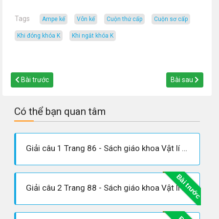
Tags
ampe kế
Vôn kế
cuộn thứ cấp
cuộn sơ cấp
khi đóng khóa K
Khi ngắt khóa K
Bài trước
Bài sau
Có thể bạn quan tâm
Giải câu 1 Trang 86 - Sách giáo khoa Vật lí 12
Bài trước
Giải câu 2 Trang 88 - Sách giáo khoa Vật lí 12