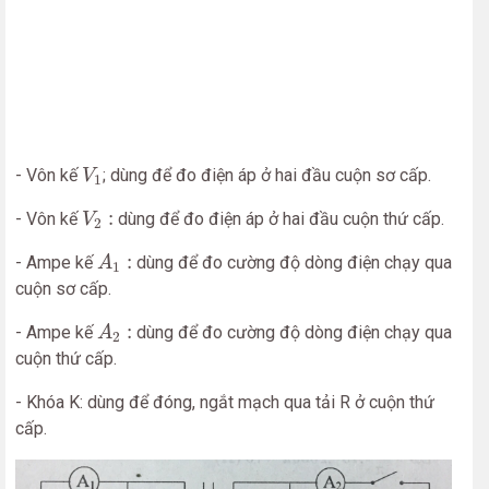
V
1
- Vôn kế
; dùng để đo điện áp ở hai đầu cuộn sơ cấp.
V
1
V
2
:
:
- Vôn kế
dùng để đo điện áp ở hai đầu cuộn thứ cấp.
V
2
A
1
:
:
- Ampe kế
dùng để đo cường độ dòng điện chạy qua
A
1
cuộn sơ cấp.
A
2
:
:
- Ampe kế
dùng để đo cường độ dòng điện chạy qua
A
2
cuộn thứ cấp.
- Khóa K: dùng để đóng, ngắt mạch qua tải R ở cuộn thứ
cấp.