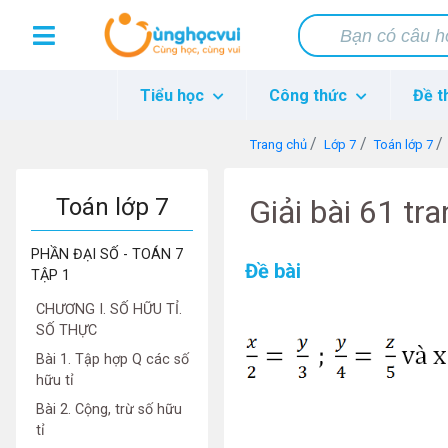
Tiểu học
Công thức
Đề t
Trang chủ
Lớp 7
Toán lớp 7
Toán lớp 7
Giải bài 61 tr
PHẦN ĐẠI SỐ - TOÁN 7
Đề bài
TẬP 1
CHƯƠNG I. SỐ HỮU TỈ.
SỐ THỰC
Bài 1. Tập hợp Q các số
hữu tỉ
Bài 2. Cộng, trừ số hữu
tỉ