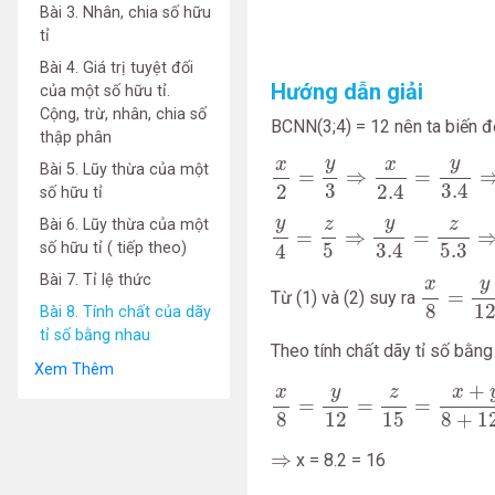
Bài 3. Nhân, chia số hữu
tỉ
Bài 4. Giá trị tuyệt đối
Hướng dẫn giải
của một số hữu tỉ.
Cộng, trừ, nhân, chia số
BCNN(3;4) = 12 nên ta biến đổ
thập phân
x
2
=
y
3
⇒
x
2.4
=
y
3.4
⇒
x
8
=
y
y
y
x
x
Bài 5. Lũy thừa của một
=
⇒
=
3
3.4
2
2.4
số hữu tỉ
y
4
=
z
5
⇒
y
3.4
=
z
5.3
⇒
y
12
y
y
z
z
Bài 6. Lũy thừa của một
=
⇒
=
số hữu tỉ ( tiếp theo)
5
3.4
5.3
4
x
8
=
y
12
Bài 7. Tỉ lệ thức
y
x
=
Từ (1) và (2) suy ra
8
1
Bài 8. Tính chất của dãy
tỉ số bằng nhau
Theo tính chất dãy tỉ số bằng 
Xem Thêm
x
8
=
y
12
=
z
15
=
x
+
y
−
z
8
+
1
+
y
x
x
z
=
=
=
8
15
8
+
1
12
⇒
⇒
x = 8.2 = 16