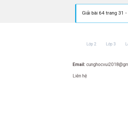
Lớp 2
Lớp 3
L
Email:
cunghocvui2018@gm
Liên hệ