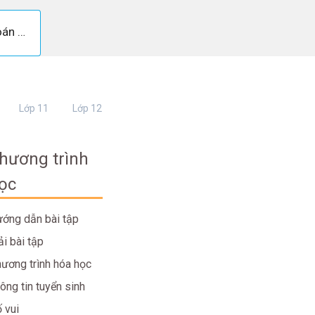
Trả lời câu hỏi Bài 8 trang 29 Toán 7 Tập 1
Lớp 11
Lớp 12
hương trình
ọc
ớng dẫn bài tập
ải bài tập
ương trình hóa học
ông tin tuyển sinh
 vui