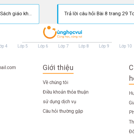
Giải bài 64 trang 31 - Sách giáo khoa Toán 7 tập 1
ớp 4
Lớp 5
Lớp 6
Lớp 7
Lớp 8
Lớp 9
Lớp 10
Giới thiệu
C
ail.com
h
Về chúng tôi
Điều khoản thỏa thuận
Hư
sử dụng dịch vụ
Gi
Câu hỏi thường gặp
Ph
Th
Đố