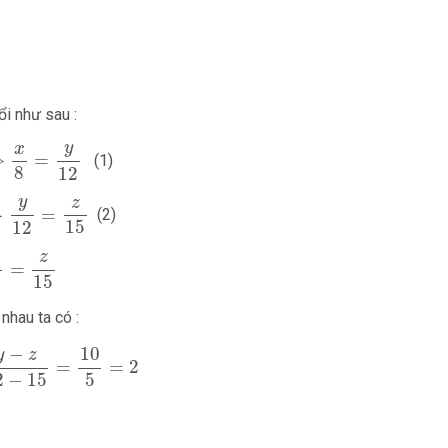
i như sau :
12
y
x
⇒
=
(1)
8
12
=
z
15
y
z
⇒
=
(2)
15
12
=
z
15
z
=
15
2
nhau ta có :
2
−
15
=
10
5
=
2
10
−
y
z
=
=
2
5
2
−
15