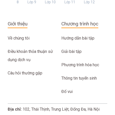
8
Lớp 9
Lớp 10
Lớp 11
Lớp 12
Giới thiệu
Chương trình học
Về chúng tôi
Hướng dẫn bài tập
Điều khoản thỏa thuận sử
Giải bài tập
dụng dịch vụ
Phương trình hóa học
Câu hỏi thường gặp
Thông tin tuyển sinh
Đố vui
Địa chỉ:
102, Thái Thịnh, Trung Liệt, Đống Đa, Hà Nội