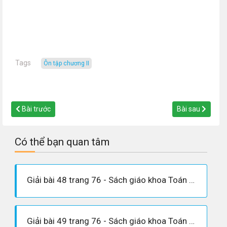
Tags
ôn tập chương II
Bài trước
Bài sau
Có thể bạn quan tâm
Giải bài 48 trang 76 - Sách giáo khoa Toán 7 tập 1
Giải bài 49 trang 76 - Sách giáo khoa Toán 7 tập 1