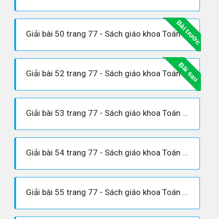
Bài trước
Giải bài 50 trang 77 - Sách giáo khoa Toán 7 tập 1
Bài sau
Giải bài 52 trang 77 - Sách giáo khoa Toán 7 tập 1
Giải bài 53 trang 77 - Sách giáo khoa Toán 7 tập 1
Giải bài 54 trang 77 - Sách giáo khoa Toán 7 tập 1
Giải bài 55 trang 77 - Sách giáo khoa Toán 7 tập 1