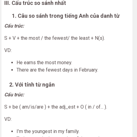
III. Cấu trúc so sánh nhất
1. Câu so sánh trong tiếng Anh của danh từ
Cấu trúc:
S + V + the most / the fewest/ the least + N(s).
VD:
He earns the most money.
There are the fewest days in February.
2. Với tính từ ngắn
Cấu trúc:
S + be ( am/is/are ) + the adj_est + O ( in / of... ).
VD:
I’m the youngest in my family.