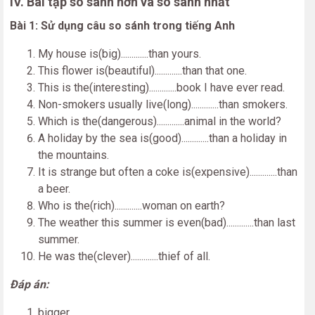
IV. Bài tập so sánh hơn và so sánh nhất
Bài 1: Sử dụng câu so sánh trong tiếng Anh
My house is(big).............than yours.
This flower is(beautiful).............than that one.
This is the(interesting).............book I have ever read.
Non-smokers usually live(long).............than smokers.
Which is the(dangerous).............animal in the world?
A holiday by the sea is(good).............than a holiday in
the mountains.
It is strange but often a coke is(expensive).............than
a beer.
Who is the(rich).............woman on earth?
The weather this summer is even(bad).............than last
summer.
He was the(clever).............thief of all.
Đáp án:
bigger