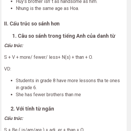
Huy’s brother isn’ t as handsome as him.
Nhung is the same age as Hoa.
II. Cấu trúc so sánh hơn
1. Câu so sánh trong tiếng Anh của danh từ
Cấu trúc:
S + V + more/ fewer/ less+ N(s) + than + O.
VD:
Students in grade 8 have more lessons tha te ones
in grade 6.
She has fewer brothers than me
2. Với tính từ ngắn
Cấu trúc:
S + Be ( is/am/are ) + adj_er + than + O.