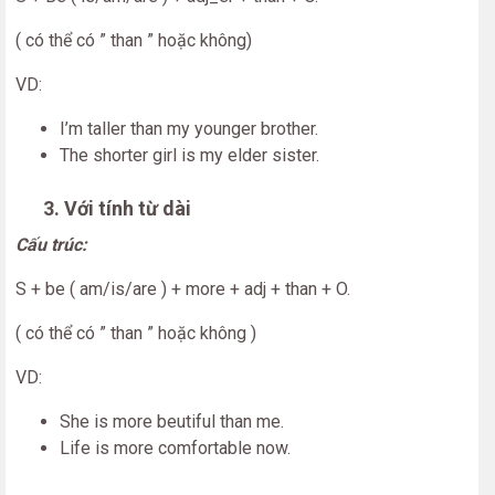
( có thể có ” than ” hoặc không)
VD:
I’m taller than my younger brother.
The shorter girl is my elder sister.
3. Với tính từ dài
Cấu trúc:
S + be ( am/is/are ) + more + adj + than + O.
( có thể có ” than ” hoặc không )
VD:
She is more beutiful than me.
Life is more comfortable now.