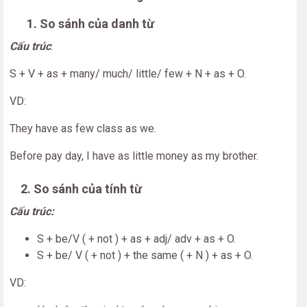
1. So sánh của danh từ
Cấu trúc
:
S + V + as + many/ much/ little/ few + N + as + O.
VD:
They have as few class as we.
Before pay day, I have as little money as my brother.
2. So sánh của tính từ
Cấu trúc:
S + be/V ( + not ) + as + adj/ adv + as + O.
S + be/ V ( + not ) + the same ( + N ) + as + O.
VD: