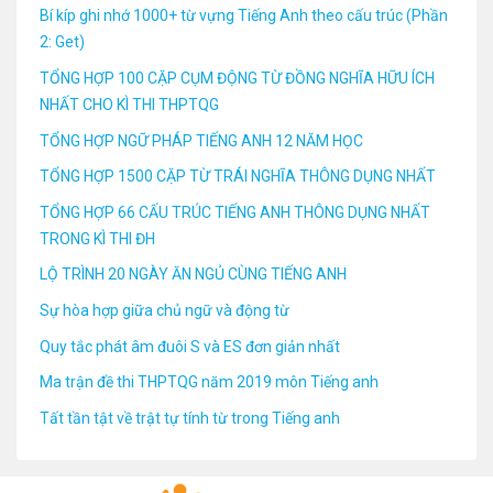
Bí kíp ghi nhớ 1000+ từ vựng Tiếng Anh theo cấu trúc (Phần
2: Get)
TỔNG HỢP 100 CẶP CỤM ĐỘNG TỪ ĐỒNG NGHĨA HỮU ÍCH
NHẤT CHO KÌ THI THPTQG
TỔNG HỢP NGỮ PHÁP TIẾNG ANH 12 NĂM HỌC
TỔNG HỢP 1500 CẶP TỪ TRÁI NGHĨA THÔNG DỤNG NHẤT
TỔNG HỢP 66 CẤU TRÚC TIẾNG ANH THÔNG DỤNG NHẤT
TRONG KÌ THI ĐH
LỘ TRÌNH 20 NGÀY ĂN NGỦ CÙNG TIẾNG ANH
Sự hòa hợp giữa chủ ngữ và động từ
Quy tắc phát âm đuôi S và ES đơn giản nhất
Ma trận đề thi THPTQG năm 2019 môn Tiếng anh
Tất tần tật về trật tự tính từ trong Tiếng anh