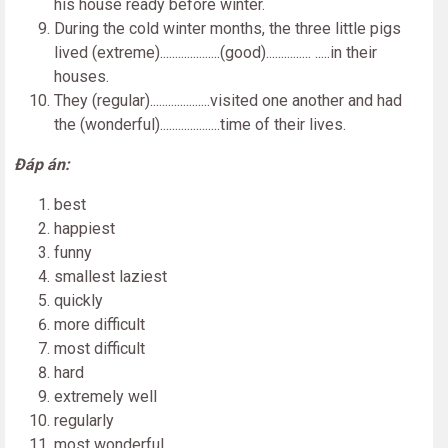
his house ready before winter.
During the cold winter months, the three little pigs
lived (extreme)....................(good)............... .....in their
houses.
They (regular)....................visited one another and had
the (wonderful)....................time of their lives.
Đáp án:
best
happiest
funny
smallest laziest
quickly
more difficult
most difficult
hard
extremely well
regularly
most wonderful