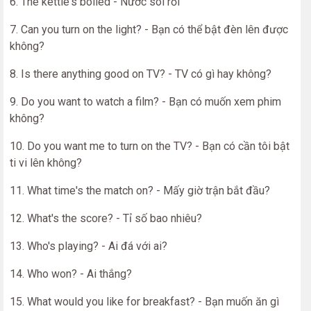
6. The kettle's boiled - Nước sôi rồi
7. Can you turn on the light? - Bạn có thể bật đèn lên được
không?
8. Is there anything good on TV? - TV có gì hay không?
9. Do you want to watch a film? - Bạn có muốn xem phim
không?
10. Do you want me to turn on the TV? - Bạn có cần tôi bật
ti vi lên không?
11. What time's the match on? - Mấy giờ trận bắt đầu?
12. What's the score? - Tỉ số bao nhiêu?
13. Who's playing? - Ai đá với ai?
14. Who won? - Ai thắng?
15. What would you like for breakfast? - Bạn muốn ăn gì