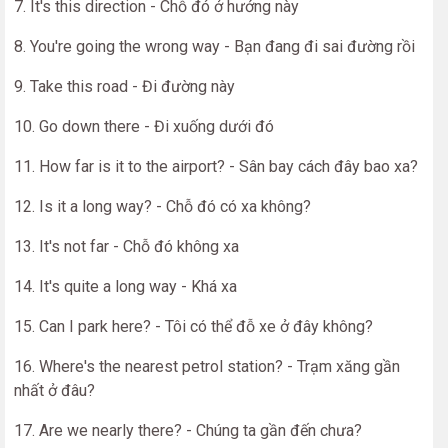
7. It's this direction - Chỗ đó ở hướng này
8. You're going the wrong way - Bạn đang đi sai đường rồi
9. Take this road - Đi đường này
10. Go down there - Đi xuống dưới đó
11. How far is it to the airport? - Sân bay cách đây bao xa?
12. Is it a long way? - Chỗ đó có xa không?
13. It's not far - Chỗ đó không xa
14. It's quite a long way - Khá xa
15. Can I park here? - Tôi có thể đỗ xe ở đây không?
16. Where's the nearest petrol station? - Trạm xăng gần
nhất ở đâu?
17. Are we nearly there? - Chúng ta gần đến chưa?