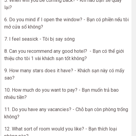
5. When will you be coming back? - Khi nào bạn sẽ quay
lại?
6. Do you mind if I open the window? - Bạn có phiền nếu tôi
mở cửa sổ không?
7. I feel seasick - Tôi bị say sóng
8. Can you recommend any good hotel? - Bạn có thể giới
thiệu cho tôi 1 vài khách sạn tốt không?
9. How many stars does it have? - Khách sạn này có mấy
sao?
10. How much do you want to pay? - Bạn muốn trả bao
nhiêu tiền?
11. Do you have any vacancies? - Chỗ bạn còn phòng trống
không?
12. What sort of room would you like? - Bạn thích loại