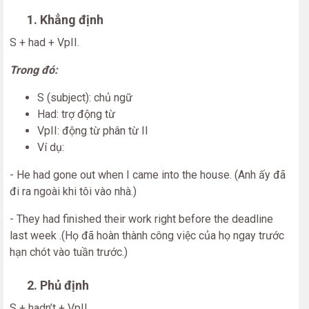
1. Khẳng định
S + had + VpII.
Trong đó:
S (subject): chủ ngữ
Had: trợ động từ
VpII: động từ phân từ II
Ví dụ:
- He had gone out when I came into the house. (Anh ấy đã
đi ra ngoài khi tôi vào nhà.)
- They had finished their work right before the deadline
last week .(Họ đã hoàn thành công việc của họ ngay trước
hạn chót vào tuần trước.)
2. Phủ định
S + hadn’t + VpII