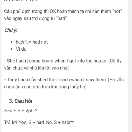
Câu phủ định trong thì QK hoàn thành ta chỉ cần thêm “not”
vào ngay sau trợ động từ “had”.
Chú ý:
hadn’t = had not
Ví dụ:
- She hadn’t come home when I got into the house. (Cô ấy
vẫn chưa về nhà khi tôi vào nhà.)
- They hadn’t finished their lunch when I saw them. (Họ vẫn
chưa ăn xong bữa trưa khi trông thấy họ).
3. Câu hỏi
Had + S + VpII ?
Trả lời: Yes, S + had. No, S + hadn’t.