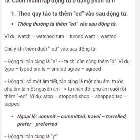
IV. Cách thành lập động từ ở dạng phân từ II
1. Theo quy tắc ta thêm “ed” vào sau động từ.
Thông thường ta thêm “ed” vào sau động từ.
Ví dụ: watch – watched turn – turned want – wanted
Chú ý khi thêm đuôi “-ed” vào sau động từ.
- Động từ tận cùng là “e” -> ta chỉ cần cộng thêm “d”. Ví dụ:
type – typed smile – smiled agree – agreed
- Động từ có một âm tiết, tận cùng là một phụ âm, trước
phụ âm là một nguyên âm - > ta nhân đôi phụ âm cuối rồi
thêm “-ed”. Ví dụ: stop – stopped shop – shopped tap –
tapped
Ngoại lê: commit – committed, travel – travelled,
prefer - preferred
- Động từ tận cùng là “y”: