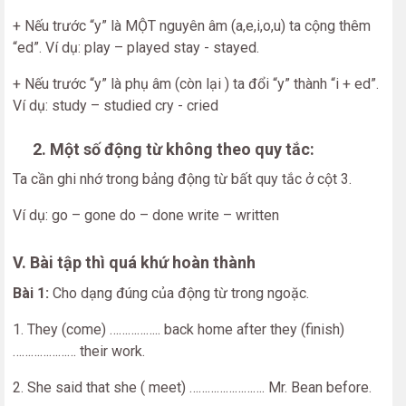
+ Nếu trước “y” là MỘT nguyên âm (a,e,i,o,u) ta cộng thêm
“ed”. Ví dụ: play – played stay - stayed.
+ Nếu trước “y” là phụ âm (còn lại ) ta đổi “y” thành “i + ed”.
Ví dụ: study – studied cry - cried
2. Một số động từ không theo quy tắc:
Ta cần ghi nhớ trong bảng động từ bất quy tắc ở cột 3.
Ví dụ: go – gone do – done write – written
V. Bài tập thì quá khứ hoàn thành
Bài 1:
Cho dạng đúng của động từ trong ngoặc.
1. They (come) …………….. back home after they (finish)
………………… their work.
2. She said that she ( meet) ……………………. Mr. Bean before.