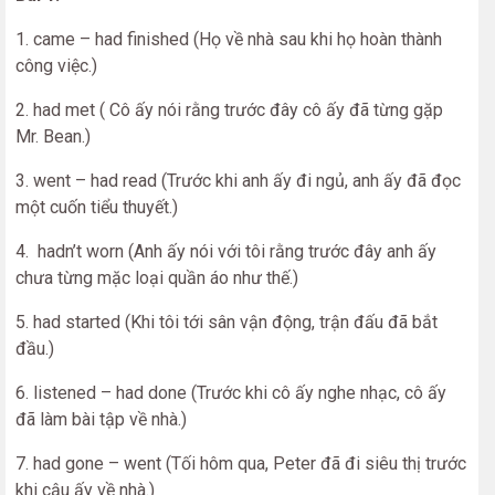
1. came – had finished (Họ về nhà sau khi họ hoàn thành
công việc.)
2. had met ( Cô ấy nói rằng trước đây cô ấy đã từng gặp
Mr. Bean.)
3. went – had read (Trước khi anh ấy đi ngủ, anh ấy đã đọc
một cuốn tiểu thuyết.)
4. hadn’t worn (Anh ấy nói với tôi rằng trước đây anh ấy
chưa từng mặc loại quần áo như thế.)
5. had started (Khi tôi tới sân vận động, trận đấu đã bắt
đầu.)
6. listened – had done (Trước khi cô ấy nghe nhạc, cô ấy
đã làm bài tập về nhà.)
7. had gone – went (Tối hôm qua, Peter đã đi siêu thị trước
khi cậu ấy về nhà.)