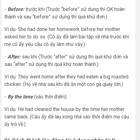
-
Before:
trước khi (Trước “before” sử dụng thì QK hoàn
thành và sau “before” sử dụng thì quá khứ đơn.)
Ví dụ: She had done her homework before her mother
asked her to do so. (Cô ấy đã làm bài tập về nhà trước khi
mẹ cô ấy yêu cầu cô ấy làm như vậy.)
-
After:
sau khi (Trước “after” sử dụng thì quá khứ đơn và
sau “after” sử dụng thì quá khứ hoàn thành.)
Ví dụ: They went home after they had eaten a big roasted
chicken. (Họ về nhà sau khi đã ăn một con gà quay lớn.)
-
By the time
(vào thời điểm)
Ví dụ: He had cleaned the house by the time her mother
came back. (Cậu ấy đã lau xong nhà vào thời điểm mẹ cậu
ấy trở về.)