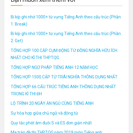
Bí kíp ghi nhớ 1000+ từ vựng Tiếng Anh theo cấu trúc (Phần
1: Break)
Bí kíp ghi nhớ 1000+ từ vựng Tiếng Anh theo cấu trúc (Phần
2: Get)
TỔNG HỢP 100 CẶP CỤM ĐỘNG TỪ ĐỒNG NGHĨA HỮU ÍCH
NHẤT CHO KÌ THI THPTQG
TỔNG HỢP NGỮ PHÁP TIẾNG ANH 12 NĂM HỌC
TỔNG HỢP 1500 CẶP TỪ TRÁI NGHĨA THÔNG DỤNG NHẤT
TỔNG HỢP 66 CẤU TRÚC TIẾNG ANH THÔNG DỤNG NHẤT
TRONG KÌ THI ĐH
LỘ TRÌNH 20 NGÀY ĂN NGỦ CÙNG TIẾNG ANH
Sự hòa hợp giữa chủ ngữ và động từ
Quy tắc phát âm đuôi S và ES đơn giản nhất
Ma trận đề thi THPTQG năm 2019 môn Tiếng anh