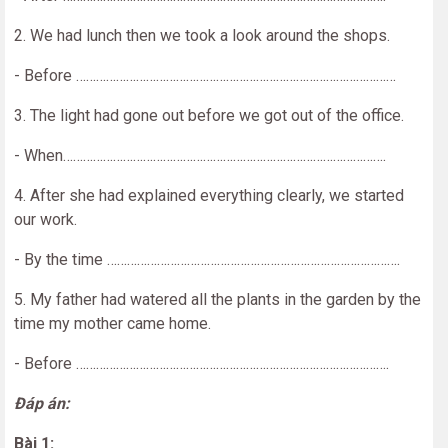
2. We had lunch then we took a look around the shops.
- Before ……………………………………………………………………………………
3. The light had gone out before we got out of the office.
- When…………………………………………………………………………………….
4. After she had explained everything clearly, we started
our work.
- By the time …………………………………………………………………………….
5. My father had watered all the plants in the garden by the
time my mother came home.
- Before ………………………………………………………………………………….
Đáp án:
Bài 1: