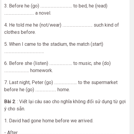
3. Before he (go) ………………………….. to bed, he (read)
………………………… a novel.
4. He told me he (not/wear) ………………………… such kind of
clothes before.
5. When I came to the stadium, the match (start)
………………………………….
6. Before she (listen) ………………….. to music, she (do)
……………………. homework.
7. Last night, Peter (go) ………………….. to the supermarket
before he (go) ………………… home.
Bài 2
: : Viết lại câu sao cho nghĩa không đổi sử dụng từ gợi
ý cho sẵn.
1. David had gone home before we arrived.
- After …………………………………………………………………………………….