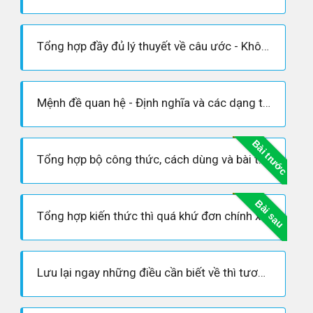
Tổng hợp đầy đủ lý thuyết về câu ước - Không nên bỏ qua
Mệnh đề quan hệ - Định nghĩa và các dạng thường gặp trong đề kiểm tra
Bài trước
Tổng hợp bộ công thức, cách dùng và bài tập áp dụng thì hiện tại đơn
Bài sau
Tổng hợp kiến thức thì quá khứ đơn chính xác nhất
Lưu lại ngay những điều cần biết về thì tương lai đơn