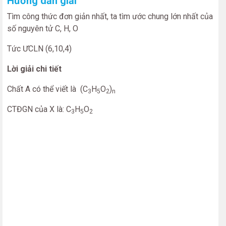
Hướng dẫn giải
Tìm công thức đơn giản nhất, ta tìm ước chung lớn nhất của
số nguyên tử C, H, O
Tức ƯCLN (6,10,4)
Lời giải chi tiết
Chất A có thể viết là
(C
H
O
)
3
5
2
n
CTĐGN của X là:
C
H
O
3
5
2