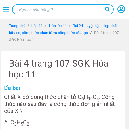
Trang chủ
Lớp 11
Hóa lớp 11
Bài 24. Luyện tập: Hợp chất
hữu cơ, công thức phân tử và công thức cấu tạo
Bài 4 trang 107
SGK Hóa học 11
Bài 4 trang 107 SGK Hóa
học 11
Đề bài
Chất X có công thức phân tử C
H
O
. Công
6
10
4
thức nào sau đây là công thức đơn giản nhất
của X ?
A. C
H
O
3
5
2