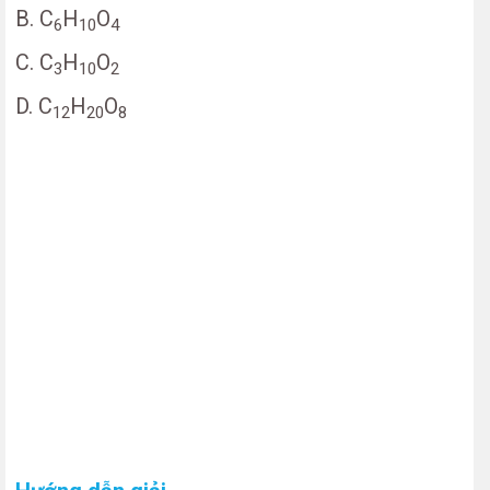
B. C
H
O
6
10
4
C. C
H
O
3
10
2
D. C
H
O
12
20
8