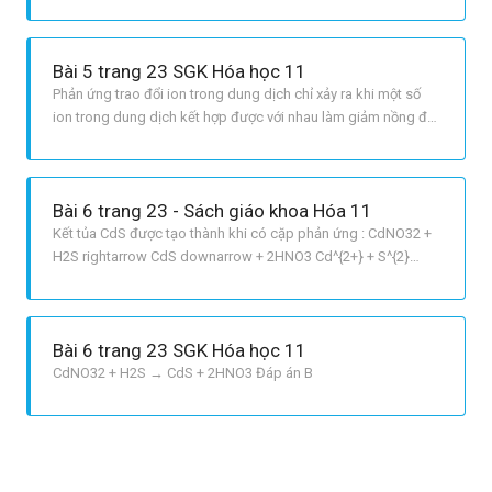
giảm nồng độ ion của chúng. Chọn C.
Bài 5 trang 23 SGK Hóa học 11
Phản ứng trao đổi ion trong dung dịch chỉ xảy ra khi một số
ion trong dung dịch kết hợp được với nhau làm giảm nồng độ
ion của chúng.
Bài 6 trang 23 - Sách giáo khoa Hóa 11
Kết tủa CdS được tạo thành khi có cặp phản ứng : CdNO32 +
H2S rightarrow CdS downarrow + 2HNO3 Cd^{2+} + S^{2}
rightarrow CdS downarrow Vì vậy, chúng ta chọn B.
Bài 6 trang 23 SGK Hóa học 11
CdNO32 + H2S → CdS + 2HNO3 Đáp án B