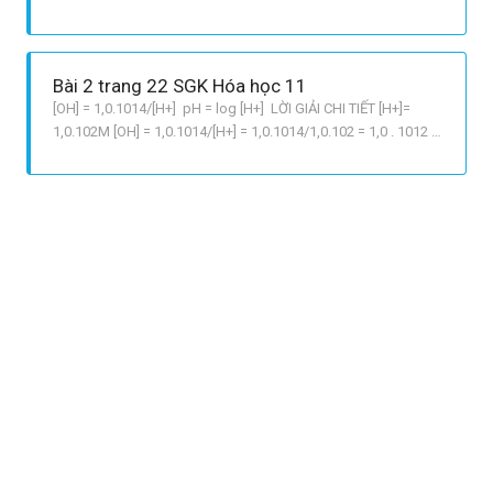
Môi trường của dung dịch có tính axit vì pH < 7 pH leq 6 Quỳ
tím trong dung dịch này sẽ hóa màu đỏ.
Bài 2 trang 22 SGK Hóa học 11
[OH] = 1,0.1014/[H+] pH = log [H+] LỜI GIẢI CHI TIẾT [H+]=
1,0.102M [OH] = 1,0.1014/[H+] = 1,0.1014/1,0.102 = 1,0 . 1012 M
pH = log [H+] = log1,0.102 = 2 Vậy dung dịch này là axit, quỳ
tím trong dung dịch này có màu đỏ.