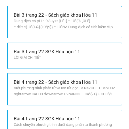
Bài 3 trang 22 - Sách giáo khoa Hóa 11
Dung dịch có pH = 9 Suy ra [H^+] = 10^{9} [OH^]
= dfrac{10^{14}}{10^{9}} = 10^5M Dung dịch có tính kiềm vì pH
< 7 và phenolphtatein không màu sẽ chuyển sang màu hồng
pH geq 8,3
Bài 3 trang 22 SGK Hóa học 11
LỜI GIẢI CHI TIẾT
Bài 4 trang 22 - Sách giáo khoa Hóa 11
Viết phương trình phân tử và ion rút gọn : a Na2CO3 + CaNO32
rightarrow CaCO3 downarrow + 2NaNO3 Ca^{2+} + CO3^{2}
rightarrow CaCO3 downarrow b FeSO4 + 2NaOH{loãng}
rightarrow FeOH2 downarrow + Na2SO4 Fe^{2+} + 2OH^
rightarrow FeOH2 downarrow c NaHCO3 + HCl rightarrow
Bài 4 trang 22 SGK Hóa học 11
NaCl
Cách chuyển phương trình dưới dạng phân tử thành phương