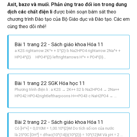
Axit, bazơ và muối. Phản ứng trao đổi ion trong dung
dịch các chất điện li
được biên soạn bám sát theo
chương trình Đào tạo của Bộ Giáo dục và Đào tạo. Các em
cùng theo dõi nhé!
Bài 1 trang 22 - Sách giáo khoa Hóa 11
a K2S rightarrow 2K^+ + S^{2} b Na2HPO4 rightarrow 2Na^+ +
HPO4^{2} HPO4^{2} leftrightarrows H^+ + PO4^{3}
c NaH2PO4 rightarrow Na^+ + H2PO4^ H2PO4^
leftrightarrows H^+ + HPO4^{2} HPO4^{2} leftrightarrows H^+
+ PO4^{3} d PbOH2 leftrightarrows Pb^{2+} + 2OH^ : phân li
Bài 1 trang 22 SGK Hóa học 11
Phương trình điện li : a K2S → 2K++ S2 b Na2HPO4 → 2Na++
HPO42 HPO42rightleftharpoons H++PO43 c NaH2PO4 →
Na++ H2PO4 H2PO4 rightleftharpoons H++ HPO42
HPO42 rightleftharpoons H++ PO43 d
PbOH2 rightleftharpoons Pb2+ + 2OH : phân li kiểu bazơ
Bài 2 trang 22 - Sách giáo khoa Hóa 11
H2PbO2 rightleftharpoons 2H+ + PbO22
Có [H^+] = 0,010M = 1,00.10^{2}M Do tích số ion của nước
là 25^0C [OH^] = dfrac{10^{14}}{10^{2}} = 10^{12}M Và pH = 2