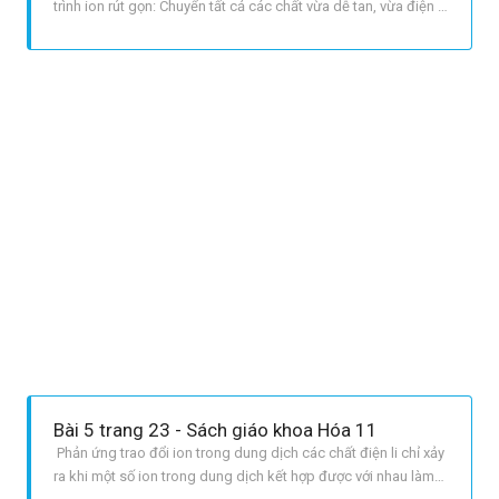
trình ion rút gọn: Chuyển tất cả các chất vừa dễ tan, vừa điện li
mạnh thành ion; các chất khí, kết tủa, điện li yếu để nguyên
dưới dạng phân tử. Lược bỏ những ion không tham gia phản
ứng, ta thu được phương trình ion rút gọn. LỜI GIẢI CHI T
Bài 5 trang 23 - Sách giáo khoa Hóa 11
Phản ứng trao đổi ion trong dung dịch các chất điện li chỉ xảy
ra khi một số ion trong dung dịch kết hợp được với nhau làm