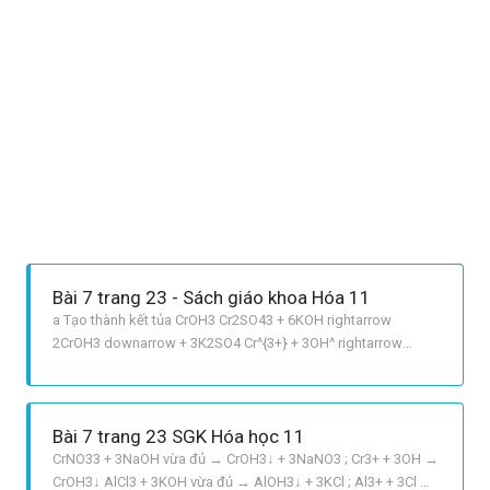
Bài 7 trang 23 - Sách giáo khoa Hóa 11
a Tạo thành kết tủa CrOH3 Cr2SO43 + 6KOH rightarrow
2CrOH3 downarrow + 3K2SO4 Cr^{3+} + 3OH^ rightarrow
CrOH3 downarrow b Tạo kết tủa AlOH3 AlCl3 + 3NH3 + 3H2O
rightarrow AlOH3 downarrow + 3NH4Cl Al^{3+} + 3NH3 +
3H2O rightarrow AlOH3 downarrow + 3NH4^+ c NiNO32 +
Bài 7 trang 23 SGK Hóa học 11
2KOH rightarr
CrNO33 + 3NaOH vừa đủ → CrOH3↓ + 3NaNO3 ; Cr3+ + 3OH →
CrOH3↓ AlCl3 + 3KOH vừa đủ → AlOH3↓ + 3KCl ; Al3+ + 3Cl →