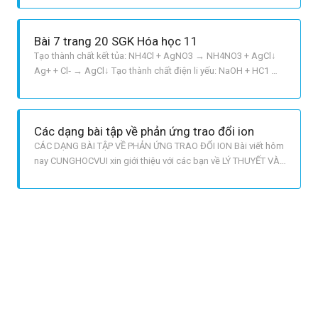
li yếu : HNO3 + CH3COOK ​​​​rightarrow CH3COOH + KNO3 H^+
+ CH3COO^ ​​​​rightarrow CH3COOH c Phản ứng tạo th
Bài 7 trang 20 SGK Hóa học 11
Tạo thành chất kết tủa: NH4Cl + AgNO3 → NH4NO3 + AgCl↓
Ag+ + Cl‑ → AgCl↓ Tạo thành chất điện li yếu: NaOH + HC1 →
NaCl + H2O H+ + OH– → H2O Tạo thành chất khí: K2CO3 +
2HC1 → 2KC1 + CO2↑ + H2O 2H+ + CO32– → CO2↑ + H2O
Các dạng bài tập về phản ứng trao đổi ion
CÁC DẠNG BÀI TẬP VỀ PHẢN ỨNG TRAO ĐỔI ION Bài viết hôm
nay CUNGHOCVUI xin giới thiệu với các bạn về LÝ THUYẾT VÀ
BÀI TẬP VỀ PHẢN ỨNG TRAO ĐỔI ION! I. PHẢN ỨNG TRAO ĐỔI
ION LÀ GÌ? Trao đổi ion là phản ứng xảy ra thể hiện khi tất cả
các chất tham gia gây ra hiệu ứng trao đổi ion với nhau. ĐIỀU
KIỆN: T