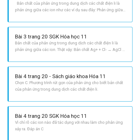
Bản chất của phản ứng trong dung dịch các chất điện li là
phản ứng giữa các ion như các ví dụ sau đây: Phản ứng giữa
dung dịch CuSO4 và NaOH: CuSO4 + 2NaOH rightarrow
CuOH2 downarrow + Na2SO4 Na2CO3 + 2HCl rightarrow CO2
uparrow + H2O + 2NaCl
Bài 3 trang 20 SGK Hóa học 11
Bản chất của phản ứng trong dung dịch các chất điện li là
phản ứng giữa các ion. Thật vậy: Bản chất Ag+ + Cl‑ → AgCl ↓
Bản chất: Mg2+ + 2OH– → MgOH2 ↓
Bài 4 trang 20 - Sách giáo khoa Hóa 11
Chọn C. Phương trình rút gọn của phản ứng cho biết bản chất
của phản ứng trong dung dịch các chất điện li.
Bài 4 trang 20 SGK Hóa học 11
Vì chỉ rõ các ion nào đã tác dụng với nhau làm cho phản ứng
xảy ra. Đáp án C