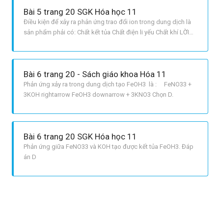
rightarrow FeOH3 downarrow b NH4Cl + AgNO3 rightarrow
Bài 5 trang 20 SGK Hóa học 11
NH4NO3 + AgCl
Điều kiện để xảy ra phản ứng trao đổi ion trong dung dịch là
sản phẩm phải có: Chất kết tủa Chất điện li yếu Chất khí LỜI
GIẢI CHI TIẾT Phương trình phân tứ và ion xảy ra trong dung
dịch : a Fe2SO43 + 6NaOH → 2FeOH3↓ + 3Na2SO4 Fe3+ +
3OH → FeOH3↓ b NH4Cl + AgNO3 → NH4NO3 + AgCl↓ Cl +
Bài 6 trang 20 - Sách giáo khoa Hóa 11
Ag+ → AgC
Phản ứng xảy ra trong dung dịch tạo FeOH3 là : FeNO33 +
3KOH ​​​​rightarrow FeOH3 downarrow + 3KNO3 Chọn D.
Bài 6 trang 20 SGK Hóa học 11
Phản ứng giữa FeNO33 và KOH tạo được kết tủa FeOH3. Đáp
án D