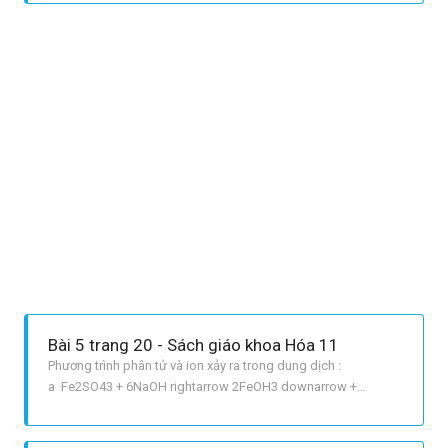
Bài 5 trang 20 - Sách giáo khoa Hóa 11
Phương trình phân tử và ion xảy ra trong dung dịch :
a Fe2SO43 + 6NaOH rightarrow 2FeOH3 downarrow +
3Na2SO4 2Fe^{3+} + 3SO4^{2} + 6Na^+ + 6OH^ rightarrow
2FeOH3 downarrow + 6Na^+ +3SO4^{2} Fe^{3+} + 3OH^