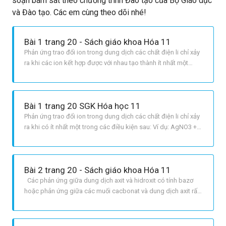
soạn bám sát theo chương trình Đào tạo của Bộ Giáo dục
và Đào tạo. Các em cùng theo dõi nhé!
Bài 1 trang 20 - Sách giáo khoa Hóa 11
Phản ứng trao đổi ion trong dung dịch các chất điện li chỉ xảy
ra khi các ion kết hợp được với nhau tạo thành ít nhất một
trong các chất sau : Chất kết tủa : Ví dụ: AgNO3 + HCl
rightarrow AgCl downarrow + HNO3 Chất điện li yếu : Ví dụ :
HCl + CH3COONa rightarrow CH3COOH +
Bài 1 trang 20 SGK Hóa học 11
Phản ứng trao đổi ion trong dung dịch các chất điện li chỉ xảy
ra khi có ít nhất một trong các điều kiện sau: Ví dụ: AgNO3 +
NaCl → AgCl↓+ NaNO3 Ví dụ: CH3COONa + HCl → CH3COOH
+ NaCl Ví dụ: Na2CO3 + H2SO4 > Na2SO4 + CO2↑ + H2O
Bài 2 trang 20 - Sách giáo khoa Hóa 11
Các phản ứng giữa dung dịch axit và hidroxit có tính bazơ
hoặc phản ứng giữa các muối cacbonat và dung dịch axit rất
dễ xảy ra vì phản ứng rất dễ tạo ra chất điện li yếu H2O và chất
khí CO2.