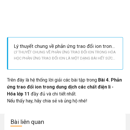
Lý thuyết chung về phản ứng trao đổi ion trong hóa học
LÝ THUYẾT CHUNG VỀ PHẢN ỨNG TRAO ĐỔI ION TRONG HÓA
HỌC PHẢN ỨNG TRAO ĐỔI ION LÀ MỘT DẠNG BÀI HẾT SỨC
CƠ BẢN VÀ THƯỜNG XUẤT HIỆN TRONG ĐỀ THI. TUY NHIÊN,
NÓ LẠI GÂY KHÔNG ÍT KHÓ KHĂN CHO HỌC SINH TRONG
QUÁ TRÌNH TÌM HIỂU PHƯƠNG PHÁP GIẢI. NHẬN THẤY ĐƯỢC
Trên đây là hệ thống lời giải các bài tập trong
Bài 4. Phản
ĐIỀU ĐÓ, CHÚNG TÔI ĐÃ SOẠN LÊN BÀI GIẢNG NÀY VỚ
ứng trao đổi ion trong dung dịch các chất điện li -
Hóa lớp 11
đầy đủ và chi tiết nhất.
Nếu thấy hay, hãy chia sẻ và ủng hộ nhé!
Bài liên quan