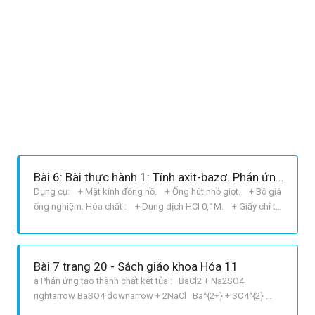
Bài 6: Bài thực hành 1: Tính axit-bazơ. Phản ứng trao đổi ion trong dung dịch các chất điện li
Dụng cụ: + Mặt kính đồng hồ. + Ống hút nhỏ giọt. + Bộ giá
ống nghiệm. Hóa chất : + Dung dịch HCl 0,1M. + Giấy chỉ thị
pH. + Dung dịch NH4Cl 0,1M. + Dung dịch CH3COONa
0,1M. + Dung dịch NaOH 0,1M. Cách tiến hành thí nghiệm: +
Đặt một mẩu giấy chỉ thị pH lên mặt kính đồng
Bài 7 trang 20 - Sách giáo khoa Hóa 11
a Phản ứng tạo thành chất kết tủa : BaCl2 + Na2SO4 ​​​​
rightarrow BaSO4 downarrow + 2NaCl Ba^{2+} + SO4^{2} ​​​​
rightarrow BaSO4 downarrow b Phản ứng tạo thành chất điện