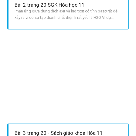
Bài 2 trang 20 SGK Hóa học 11
Phản ứng giữa dung dịch axit và hiđroxit có tính bazơ rất dễ
xảy ra vì có sự tạo thành chất điện li rất yếu là H2O Ví dụ:
MgOH2 + 2HCl → MgCl2 + 2H2O Phản ứng giữa muối
cacbonat và dung dịch axit dễ xảy ra vì có sự tạo thành chất
khí là CO2 Ví dụ: Na2CO3 + 2HCl → 2NaCl + CO2 ↑+ H2O
Bài 3 trang 20 - Sách giáo khoa Hóa 11