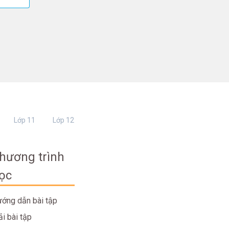
Lớp 11
Lớp 12
hương trình
ọc
ớng dẫn bài tập
ải bài tập