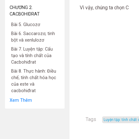
Vì vậy, chúng ta chọn C
CHƯƠNG 2.
CACBOHIDRAT
Bài 5. Glucozơ
Bài 6. Saccarozơ, tinh
bột và xenlulozơ
Bài 7. Luyện tập: Cấu
tạo và tính chất của
Cacbohiđrat
Bài 8. Thực hành: Điều
chế, tính chất hóa học
của este và
cacbohiđrat
Xem Thêm
Tags
luyện tập: tính chất