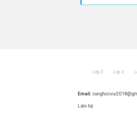
Lớp 2
Lớp 3
L
Email:
cunghocvui2018@gm
Liên hệ