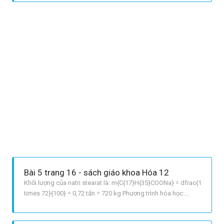
mất cân bằng sinh thái, gây ảnh hưởng xấu đến môi trường.
Bài 5 trang 16 - sách giáo khoa Hóa 12
Khối lượng của natri stearat là: m{C{17}H{35}COONa} = dfrac{1
times 72}{100} = 0,72 tấn = 720 kg Phương trình hóa học:
C{17}H{35}COO3C3H5 + 3NaOH rightarrow
3C{17}H{35}COONa + C3H5OH3 890kg