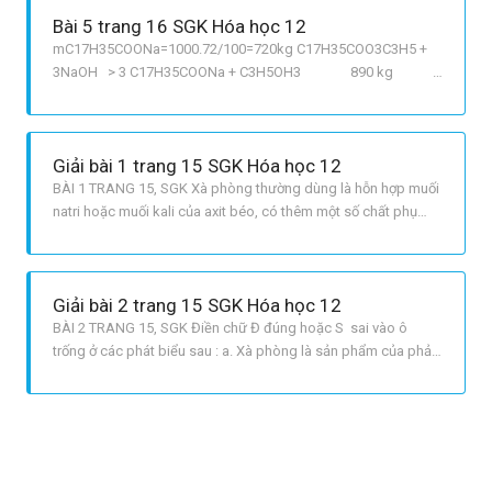
3 . 306 kg x?k
Bài 5 trang 16 SGK Hóa học 12
mC17H35COONa=1000.72/100=720kg C17H35COO3C3H5 +
3NaOH > 3 C17H35COONa + C3H5OH3 890 kg
918 kg x kg 720 kg => x =
698,04 kg Khối lượng chất béo cần dùng là: m chất
béo=698,04.100/89=784,3 kg
Giải bài 1 trang 15 SGK Hóa học 12
BÀI 1 TRANG 15, SGK Xà phòng thường dùng là hỗn hợp muối
natri hoặc muối kali của axit béo, có thêm một số chất phụ
gia.
Giải bài 2 trang 15 SGK Hóa học 12
BÀI 2 TRANG 15, SGK Điền chữ Đ đúng hoặc S sai vào ô
trống ở các phát biểu sau : a. Xà phòng là sản phẩm của phản
ứng xà phòng hóa. Đ b. Muối natri hoặc kali của axit hữu cơ là
thành phần chính của xà phòng. S c. Khi đun nóng chất béo
với dung dịch NaOH hoặc KOH ta được xà phòng Đ d. Từ dầu
mỏ có t