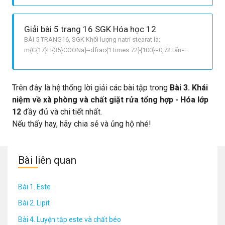
nhiễm môi trường. Nhược điểm: Các muối panmitat hay
stearat hay stearat của các kim loại hóa tri II của xà phòng
Giải bài 5 trang 16 SGK Hóa học 12
thường khó tan t
BÀI 5 TRANG16, SGK Khối lượng natri stearat là:
m{C{17}H{35}COONa}=dfrac{1 times 72}{100}=0,72 tấn=
720kg Phương trình hóa học : C{17}H{35}COO3C3H5 + 3NaOH
to 3C{17}H{35}COONa+ C3H5OH3 890kg
Trên đây là hệ thống lời giải các bài tập trong
Bài 3. Khái
niệm về xà phòng và chất giặt rửa tổng hợp - Hóa lớp
12
đầy đủ và chi tiết nhất.
Nếu thấy hay, hãy chia sẻ và ủng hộ nhé!
Bài liên quan
Bài 1. Este
Bài 2. Lipit
Bài 4. Luyện tập este và chất béo