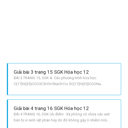
Giải bài 3 trang 15 SGK Hóa học 12
BÀI 3 TRANG 15, SGK A. Các phương trình hóa học:
C{17}H{35}COO3C3H5+3NaOH to 3C{17}H{35}COONa
+C3H5OH3 1C{15}H{31}COO3C3H5+3NaOH to
3C{15}H{31}COONa +C3H5OH3
2C{17}H{33}COO3C3H5+3NaOH to 3C{17}H{33}COONa
Giải bài 4 trang 16 SGK Hóa học 12
+C3H5OH3 3 B. Số mol tristearoylglixerol =dfrac{200000}{890
BÀI 4 TRANG 16, SGK Ưu điểm: Xà phòng có chứa các axit
béo bị vi sinh vật phân hủy do đó không gây ô nhiễm môi
trường. Trong khi đó các chất giặt rửa tổng hợp có gây ô