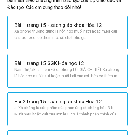
bám sát theo chương trình Đào tạo của Bộ Giáo dục và
Đào tạo. Các em cùng theo dõi nhé!
Bài 1 trang 15 - sách giáo khoa Hóa 12
Xà phòng thường dùng là hỗn hợp muối natri hoặc muối kali
của axit béo, có thêm một số chất phụ gia.
Bài 1 trang 15 SGK Hóa học 12
Nắm được khái niệm về xà phòng LỜI GIẢI CHI TIẾT Xà phòng
là hỗn hợp muối natri hoặc muối kali của axit béo có thêm một
số chất phụ gia.
Bài 2 trang 15 - sách giáo khoa Hóa 12
a. Xà phòng là sản phẩm của phản ứng xà phòng hóa Đ b.
Muối natri hoặc kali của axit hữu cơ là thành phần chính của xà
phòng S c. Khi đun nóng chất béo với dung dịch NaOH hoặc
KOH ta được xà phòng Đ d. Từ dầu mỏ có thể sản xuất được
chất giặt rửa tổng hợp Đ