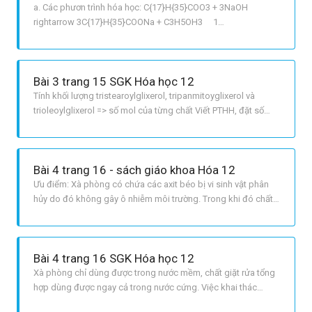
a. Các phươn trình hóa học: C{17}H{35}COO3 + 3NaOH
rightarrow 3C{17}H{35}COONa + C3H5OH3 1
C{15}H{31}COO3 + 3NaOH rightarrow 3C{15}H{31}COONa +
C3H5OH3 2 C{17}H{33}COO3 + 3NaOH rightarrow
3C{17}H{33}COONa + C3H5OH3 3 b, Số mol
Bài 3 trang 15 SGK Hóa học 12
tristearoylglixerol = dfrac{200000}{890} = 224,72
Tính khối lượng tristearoylglixerol, tripanmitoyglixerol và
trioleoylglixerol => số mol của từng chất Viết PTHH, đặt số
mol vào PTHH, tính khối lượng xà phòng thu được Chú ý: Phản
ứng có hiệu suất. LỜI GIẢI CHI TIẾT a Các PTHH:
C17H35COO3C3H5 + 3NaOH > 3C17H35COONa +
Bài 4 trang 16 - sách giáo khoa Hóa 12
C3H5OH3
Ưu điểm: Xà phòng có chứa các axit béo bị vi sinh vật phân
hủy do đó không gây ô nhiễm môi trường. Trong khi đó chất
giặt rửa tổng hợp có thể gây ô nhiễm môi trường. Nhược điểm:
Các muối panmitat của các kim loại hóa trị II của xà phòng
khó tan trong nước cứng.
Bài 4 trang 16 SGK Hóa học 12
Xà phòng chỉ dùng được trong nước mềm, chất giặt rửa tổng
hợp dùng được ngay cả trong nước cứng. Việc khai thác
nguồn dầu, mỡ động, thực vật để sản xuất xà phòng dẫn đến