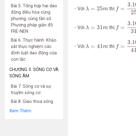
f
=
3.10
8
3.1
λ
=
25
m
Bài 5. Tổng hợp hai dao
=
25
=
- Với
thì
λ
m
f
2
động điều hòa cùng
phương, cùng tần số.
f
=
3.10
8
3.1
λ
=
31
m
Phương pháp giản đồ
=
31
=
- Với
thì
λ
m
f
3
FRE-NEN
f
=
3.10
8
Bài 6. Thực hành: Khảo
3.1
λ
=
41
m
=
41
=
- Với
thì
λ
m
f
sát thực nghiệm các
4
định luật dao động của
con lắc
CHƯƠNG II. SÓNG CƠ VÀ
SÓNG ÂM
Bài 7. Sóng cơ và sự
truyền sóng cơ
Bài 8. Giao thoa sóng
Xem Thêm