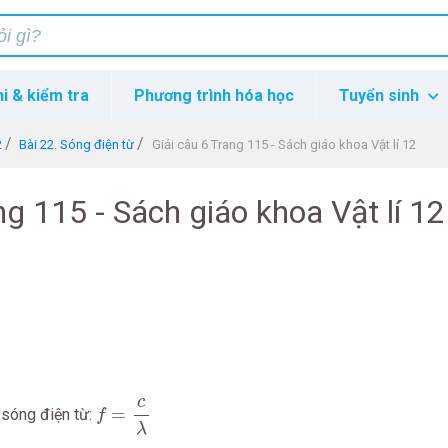
hi & kiểm tra
Phương trình hóa học
Tuyển sinh
2
Bài 22. Sóng điện từ
Giải câu 6 Trang 115 - Sách giáo khoa Vật lí 12
ng 115 - Sách giáo khoa Vật lí 12
f
=
c
λ
c
=
 sóng điện từ:
f
λ