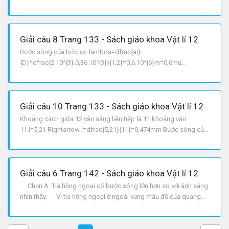
Giải câu 8 Trang 133 - Sách giáo khoa Vật lí 12
Bước sóng của bức xạ: lambda=dfrac{ai}
{D}=dfrac{2.10^{3}.0,36.10^{3}}{1,2}=0,6.10^{6}m=0,6mu
m=600nm Tần số của bức xạ: f=dfrac{c}{lambda}=dfrac{3.10^8}
{0,6.10^{6}}=5.10^{14}Hz
Giải câu 10 Trang 133 - Sách giáo khoa Vật lí 12
Khoảng cách giữa 12 vân sáng liên tiếp là 11 khoảng vân:
11.i=5,21 Rightarrow i=dfrac{5,21}{11}=0,474mm Bước sóng của
ánh sáng: lambda=dfrac{ai}{D}=dfrac{1,56.10^{3}.0,474}
{1,24}=5,96.10^{4}mm=596nm.
Giải câu 6 Trang 142 - Sách giáo khoa Vật lí 12
Chọn A. Tia hồng ngoại có bước sóng lớn hơn so với ánh sáng
nhìn thấy. Vì tia hồng ngoại ở ngoài vùng màu đỏ của quang
phổ ánh sáng nhìn thấy nên tia hồng ngoại có bước sóng lớn hơn
bước sóng của ánh sáng nhìn thấy.