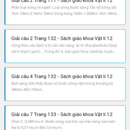
Giải câu 2 Trang 117 - Sách giáo khoa Vật lí 12
Phân loại sóng vô tuyến: Loại sóng Bước sóng Tần số Sóng dài
1km 10km 0,1MHz 1MHz Sóng trung 100m 1.000km 1km 1MHz
10MHz Sóng ngắn 10m 100m 10MHz 100MHz Sóng cực ngắn
1m 10m 100MHz 1000MHz
Giải câu 2 Trang 132 - Sách giáo khoa Vật lí 12
Công thức xác định vị trí các vân sáng: xk=k dfrac{lambda D}{a}
với k=0;pm1;pm2;... Trong đó: k: bậc giao thoa; lambda: bước
sóng ánh sáng m; D: khoảng cách từ hai khe đến màn m; a:
khoảng cách giữa hai khe m.
Giải câu 4 Trang 132 - Sách giáo khoa Vật lí 12
Ánh sáng nhìn thấy được có bước sóng nằm trong khoảng từ
380nm đến 760nm.
Giải câu 7 Trang 133 - Sách giáo khoa Vật lí 12
Chọn C. 0,589 mu m. Bước sóng của bức xạ màu vàng của natri
Na từ 0,57 mu m đến 0,6 mu m.