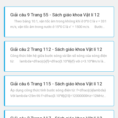
Giải câu 9 Trang 55 - Sách giáo khoa Vật lí 12
Theo bảng 10.1, vận tốc âm trong không khí ở 0^0 C là v = 331
m/s, vận tốc âm trong nước ở 15^0 C là v' = 1500 m/s. Bước
sóng của siêu âm trong không khí ở 0^0C là:
lambda=dfrac{v}{f}=dfrac{331}{10^6}=0,331mm Bước sóng
của siêu âm trong nước ở 15^0 C là:
Giải câu 2 Trang 112 - Sách giáo khoa Vật lí 12
Công thức liên hệ giữa bước sóng và tần số sóng của sóng điện
từ: lambda=dfrac{c}{f}=dfrac{3.10^8}{f} với c=3.10^8m/s là
vận tốc ánh sáng trong chân không.
Giải câu 6 Trang 115 - Sách giáo khoa Vật lí 12
Áp dụng công thức tính bước sóng điện từ: f=dfrac{c}{lambda}
Với lambda=25m thì f=dfrac{3.10^8}{25}=12000000Hz=12MHz
Với lambda=31m thì f=dfrac{3.10^8}{31}approx 9,68MHz
Với lambda=41m thì f=dfrac{3.10^8}{41}approx 7,32MHz.