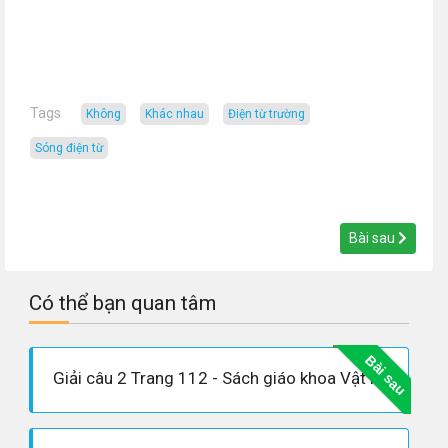
Tags
không
khác nhau
điện từ trường
sóng điện từ
Bài sau
Có thể bạn quan tâm
Bài sau
Giải câu 2 Trang 112 - Sách giáo khoa Vật lí 12