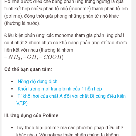
Polime được điều chế bằng phản ứng trùng ngưng là quá
trình kết hợp nhiều phân tử nhỏ (monome) thành phân tử lớn
(polime), đồng thời giải phóng những phần tử nhỏ khác
(thường là nước).
Điều kiện phản ứng: các monome tham gia phản ứng phải
có ít nhất 2 nhóm chức có khả năng phản ứng để tạo được
liên kết với nhau (thường là nhóm
–
N
H
2
,
–
O
H
,
–
C
O
O
H
–
,
–
,
–
).
N
H
O
H
C
O
O
H
2
Có thể bạn quan tâm:
Nồng độ dung dịch
Khối lượng mol trung bình của 1 hỗn hợp
Tỉ khối hơi của chất A đối với chất B( cùng điều kiện
V,T,P)
III. Ứng dụng của Polime
Tùy theo loại polime mà các phương pháp điều chế
khác nhau. Với polime thiên nhiên chúng ta không