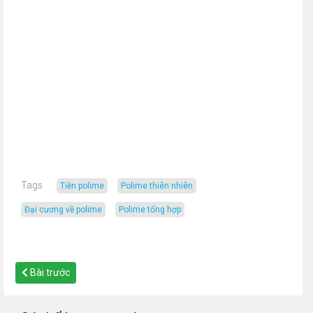
Tags
tiền polime
polime thiên nhiên
đại cương về polime
polime tổng hợp
Bài trước