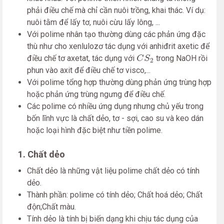
phải điều chế mà chỉ cần nuôi trồng, khai thác. Ví dụ:
nuôi tằm để lấy tơ, nuôi cừu lấy lông, ...
Với polime nhân tạo thường dùng các phản ứng đặc
thù như cho xenlulozơ tác dụng với anhiđrit axetic để
C
S
2
điều chế tơ axetat, tác dụng với
trong NaOH rồi
C
S
2
phun vào axit để điều chế tơ visco,...
Với polime tổng hợp thường dùng phản ứng trùng hợp
hoặc phản ứng trùng ngưng để điều chế.
Các polime có nhiều ứng dụng nhưng chủ yếu trong
bốn lĩnh vực là chất dẻo, tơ - sợi, cao su và keo dán
hoặc loại hình đặc biệt như tiền polime.
1. Chất dẻo
Chất dẻo là những vật liệu polime chất dẻo có tính
dẻo.
Thành phần: polime có tính dẻo; Chất hoá dẻo; Chất
độn;Chất màu.
Tính dẻo là tính bị biến dạng khi chịu tác dụng của