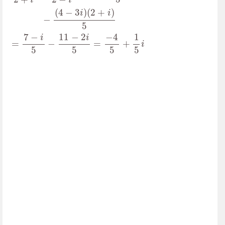
i
i
(
4
−
3
)
(
2
+
)
i
i
−
5
−
4
7
−
1
11
−
2
i
i
=
−
=
+
i
5
5
5
5