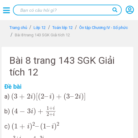
Trang chủ
Lớp 12
Toán lớp 12
Ôn tập Chương IV - Số phức
Bài 8 trang 143 SGK Giải tích 12
Bài 8 trang 143 SGK Giải
tích 12
Đề bài
(
3
+
2
i
)
[
(
2
–
i
)
+
(
3
–
2
i
)
]
(
3
+
2
)
[
(
2
–
)
+
(
3
–
2
)
]
a)
i
i
i
(
4
−
3
i
)
+
1
+
i
2
+
i
1
+
i
(
4
−
3
)
+
b)
i
2
+
i
(
1
+
i
)
2
–
(
1
–
i
)
2
2
2
(
1
+
)
–
(
1
–
)
c)
i
i
3
+
i
2
+
i
−
4
−
3
i
2
−
i
4
−
3