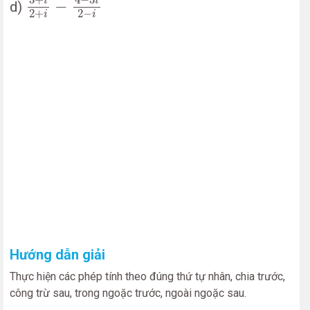
3
+
i
i
−
d)
2
+
2
−
i
i
Hướng dẫn giải
Thực hiện các phép tính theo đúng thứ tự nhân, chia trước,
công trừ sau, trong ngoặc trước, ngoài ngoặc sau.