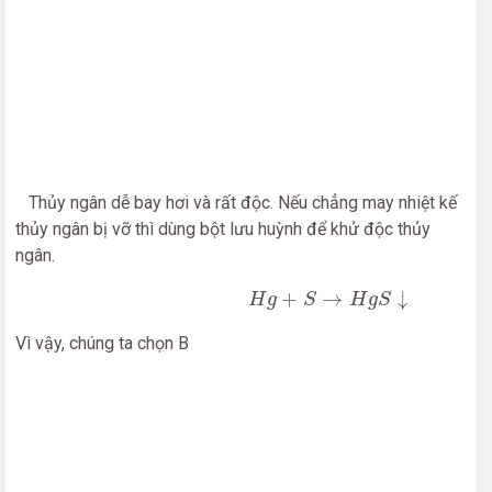
Thủy ngân dễ bay hơi và rất độc. Nếu chẳng may nhiệt kế
thủy ngân bị vỡ thì dùng bột lưu huỳnh để khử độc thủy
ngân.
H
g
+
S
→
H
g
S
↓
+
→
↓
H
g
S
H
g
S
Vì vậy, chúng ta chọn B