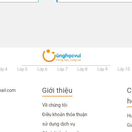
ớp 4
Lớp 5
Lớp 6
Lớp 7
Lớp 8
Lớp 9
Lớp 10
Giới thiệu
C
ail.com
h
Về chúng tôi
Điều khoản thỏa thuận
Hư
sử dụng dịch vụ
Gi