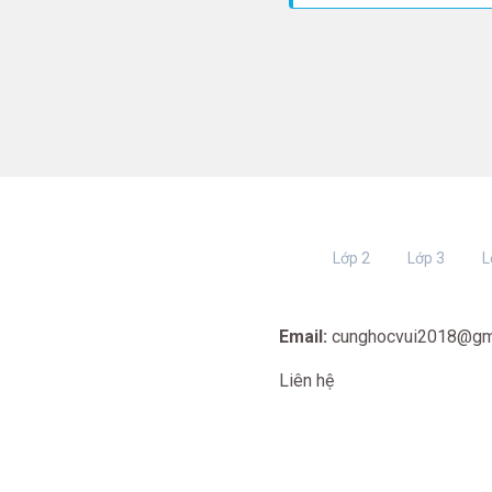
Lớp 2
Lớp 3
L
Email:
cunghocvui2018@gm
Liên hệ