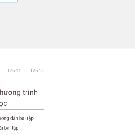
Lớp 11
Lớp 12
hương trình
ọc
ớng dẫn bài tập
ải bài tập