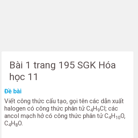
Bài 1 trang 195 SGK Hóa
học 11
Đề bài
Viết công thức cấu tạo, gọi tên các dẫn xuất
halogen có công thức phân tử C
H
Cl; các
4
9
ancol mạch hở có công thức phân tử C
H
O,
4
10
C
H
O.
4
8