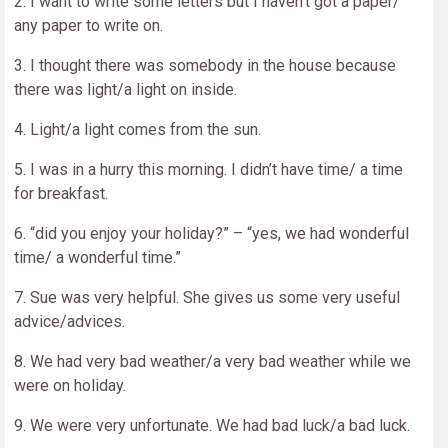
2. I want to write some letters but I haven’t got a paper/
any paper to write on.
3. I thought there was somebody in the house because
there was light/a light on inside.
4. Light/a light comes from the sun.
5. I was in a hurry this morning. I didn’t have time/ a time
for breakfast.
6. “did you enjoy your holiday?” – “yes, we had wonderful
time/ a wonderful time.”
7. Sue was very helpful. She gives us some very useful
advice/advices.
8. We had very bad weather/a very bad weather while we
were on holiday.
9. We were very unfortunate. We had bad luck/a bad luck.