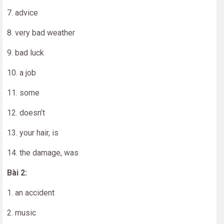
7. advice
8. very bad weather
9. bad luck
10. a job
11. some
12. doesn’t
13. your hair, is
14. the damage, was
Bài 2:
1. an accident
2. music