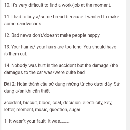
10. It’s very difficult to find a work/job at the moment.
11. I had to buy a/some bread because I wanted to make
some sandwiches.
12. Bad news don’t/doesn’t make people happy.
13. Your hair is/ your hairs are too long. You should have
it/them cut.
14. Nobody was hurt in the accident but the damage /the
damages to the car was/were quite bad.
Bài 2:
Hoàn thành câu sử dụng những từ cho dưới đây. Sử
dụng a/an khi cần thiết.
accident, biscuit, blood, coat, decision, electricity, key,
letter, moment, music, question, sugar
1. It wasn’t your fault. It was………..