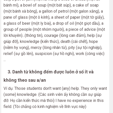
bánh mì), a bowl of soup (một bát súp), a cake of soap
(một bánh xà bông), a gallon of petrol (một galon xăng), a
pane of glass (một ô kính), a sheet of paper (một tờ giấy),
a glass of beer (một ly bia), a drop of oil (một giọt dầu), a
group of people (một nhóm người), a piece of advice (một
lời khuyên)...(thông tin), courage (lòng can đảm), help (sự
giúp đỡ), knowledge (kiến thức), death (cái chết), hope
(niềm hy vọng), mercy (lòng nhân từ), pity (sự tội nghiệp),
relief (sự gồ lên), suspicion (sự hồ nghi), work (công việc)
...
3. Danh từ không đếm được luôn ở số ít và
không theo sau a/an
Ví dụ: Those students don't want (any) help. They only want
(some) knowledge. (Các sinh viên ấy không cần sự giúp
đỡ. Họ cần kiến thức mà thôi) I have no experience in this
field. (Tôi chẳng có kinh nghiệm về lĩnh vực này)