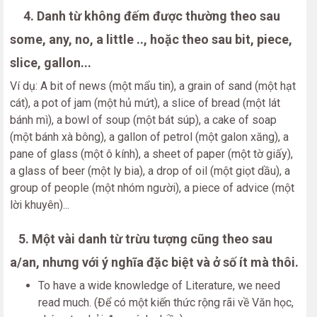
4. Danh từ không đếm được thường theo sau
some, any, no, a little .., hoặc theo sau bit, piece,
slice, gallon...
Ví dụ: A bit of news (một mẩu tin), a grain of sand (một hạt
cát), a pot of jam (một hủ mứt), a slice of bread (một lát
bánh mì), a bowl of soup (một bát súp), a cake of soap
(một bánh xà bông), a gallon of petrol (một galon xăng), a
pane of glass (một ô kính), a sheet of paper (một tờ giấy),
a glass of beer (một ly bia), a drop of oil (một giọt dầu), a
group of people (một nhóm người), a piece of advice (một
lời khuyên)...
5. Một vài danh từ trừu tượng cũng theo sau
a/an, nhưng với ý nghĩa đặc biệt và ở số ít mà thôi.
To have a wide knowledge of Literature, we need
read much. (Để có một kiến thức rộng rãi về Văn học,