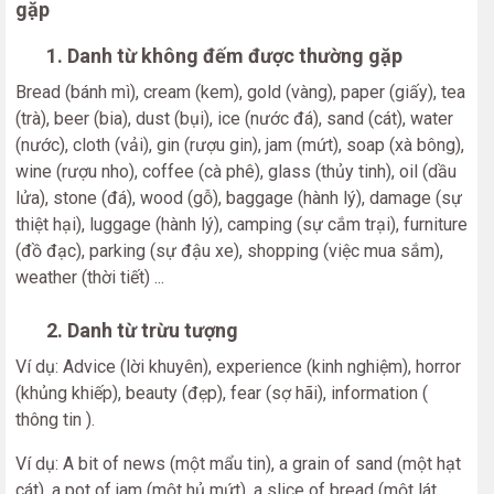
gặp
1. Danh từ không đếm được thường gặp
Bread (bánh mì), cream (kem), gold (vàng), paper (giấy), tea
(trà), beer (bia), dust (bụi), ice (nước đá), sand (cát), water
(nước), cloth (vải), gin (rượu gin), jam (mứt), soap (xà bông),
wine (rượu nho), coffee (cà phê), glass (thủy tinh), oil (dầu
lửa), stone (đá), wood (gỗ), baggage (hành lý), damage (sự
thiệt hại), luggage (hành lý), camping (sự cắm trại), furniture
(đồ đạc), parking (sự đậu xe), shopping (việc mua sắm),
weather (thời tiết) ...
2. Danh từ trừu tượng
Ví dụ: Advice (lời khuyên), experience (kinh nghiệm), horror
(khủng khiếp), beauty (đẹp), fear (sợ hãi), information (
thông tin ).
Ví dụ: A bit of news (một mẩu tin), a grain of sand (một hạt
cát), a pot of jam (một hủ mứt), a slice of bread (một lát