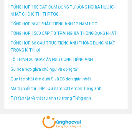
TỔNG HỢP 100 CẶP CỤM ĐỘNG TỪ ĐỒNG NGHĨA HỮU ÍCH
NHẤT CHO KÌ THI THPTQG
TỔNG HỢP NGỮ PHÁP TIẾNG ANH 12 NĂM HỌC
TỔNG HỢP 1500 CẶP TỪ TRÁI NGHĨA THÔNG DỤNG NHẤT
TỔNG HỢP 66 CẤU TRÚC TIẾNG ANH THÔNG DỤNG NHẤT
TRONG KÌ THI ĐH
LỘ TRÌNH 20 NGÀY ĂN NGỦ CÙNG TIẾNG ANH
Sự hòa hợp giữa chủ ngữ và động từ
Quy tắc phát âm đuôi S và ES đơn giản nhất
Ma trận đề thi THPTQG năm 2019 môn Tiếng anh
Tất tần tật về trật tự tính từ trong Tiếng anh