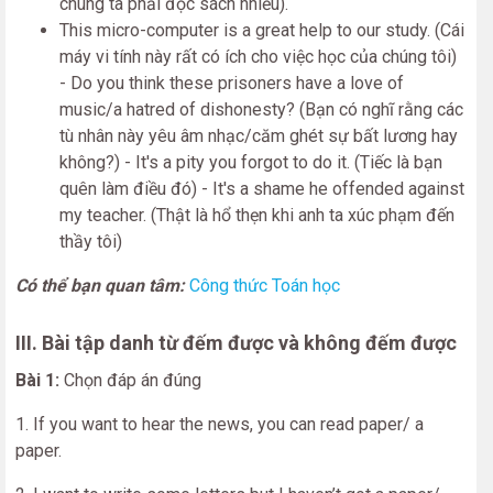
chúng ta phải đọc sách nhiều).
This micro-computer is a great help to our study. (Cái
máy vi tính này rất có ích cho việc học của chúng tôi)
- Do you think these prisoners have a love of
music/a hatred of dishonesty? (Bạn có nghĩ rằng các
tù nhân này yêu âm nhạc/căm ghét sự bất lương hay
không?) - It's a pity you forgot to do it. (Tiếc là bạn
quên làm điều đó) - It's a shame he offended against
my teacher. (Thật là hổ thẹn khi anh ta xúc phạm đến
thầy tôi)
Có thể bạn quan tâm:
Công thức Toán học
III. Bài tập danh từ đếm được và không đếm được
Bài 1:
Chọn đáp án đúng
1. If you want to hear the news, you can read paper/ a
paper.