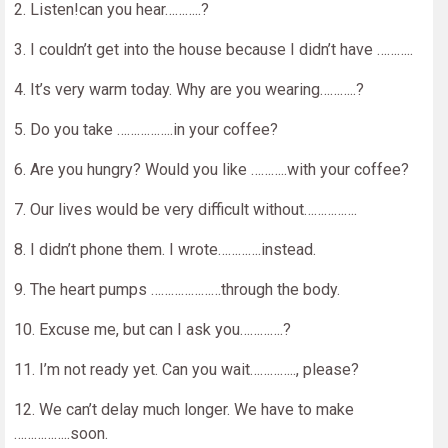
2. Listen!can you hear………..?
3. I couldn’t get into the house because I didn’t have ………..
4. It’s very warm today. Why are you wearing………..?
5. Do you take ……………..in your coffee?
6. Are you hungry? Would you like ………..with your coffee?
7. Our lives would be very difficult without…………….
8. I didn’t phone them. I wrote………….instead.
9. The heart pumps …………………through the body.
10. Excuse me, but can I ask you………….?
11. I’m not ready yet. Can you wait………….., please?
12. We can’t delay much longer. We have to make
……………..soon.