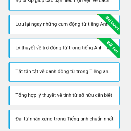
Bộ bí kíp giúp các bạn hiểu trọn vẹn về cách sử dụng câu tường thuật
Bài trước
Lưu lại ngay những cụm động từ tiếng Anh thông dụng - Phrasal Verbs
Bài sau
Lý thuyết về trợ động từ trong tiếng Anh - khi nào dùng trợ động từ ?
Tất tần tật về danh động từ trong Tiếng anh chính xác nhất
Tổng hợp lý thuyết về tính từ sỡ hữu cần biết
Đại từ nhân xưng trong Tiếng anh chuẩn nhất