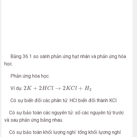
Bảng 36.1 so sánh phản ứng hạt nhân và phản ứng hóa
học.
Phản ứng hóa học:
2
K
+
2
H
C
l
→
2
K
C
l
+
H
2
2
+
2
→
2
+
Ví dụ:
K
H
C
l
K
C
l
H
2
Có sự biến đổi các phân tử: HCl biến đổi thành KCl.
Có sự bảo toàn các nguyên tử: số các nguyên tử trước
và sau phản ứng bằng nhau.
Có sự bảo toàn khối lượng nghỉ: tổng khối lựơng nghỉ