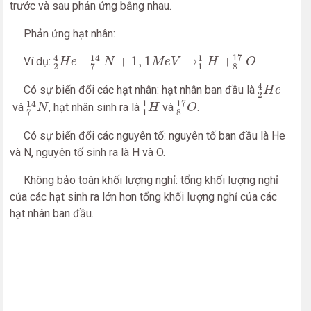
trước và sau phản ứng bằng nhau.
Phản ứng hạt nhân:
2
4
H
e
+
7
14
N
+
1
,
1
M
e
V
→
1
1
H
+
8
17
O
17
4
1
14
+
+
1
,
1
→
+
Ví dụ:
H
e
N
M
e
V
H
O
2
1
8
7
2
4
H
e
4
Có sự biến đổi các hạt nhân: hạt nhân ban đầu là
H
e
2
8
17
O
1
1
H
7
14
N
17
1
14
và
, hạt nhân sinh ra là
và
.
N
H
O
1
8
7
Có sự biến đổi các nguyên tố: nguyên tố ban đầu là He
và N, nguyên tố sinh ra là H và O.
Không bảo toàn khối lượng nghỉ: tổng khối lượng nghỉ
của các hạt sinh ra lớn hơn tổng khối lượng nghỉ của các
hạt nhân ban đầu.