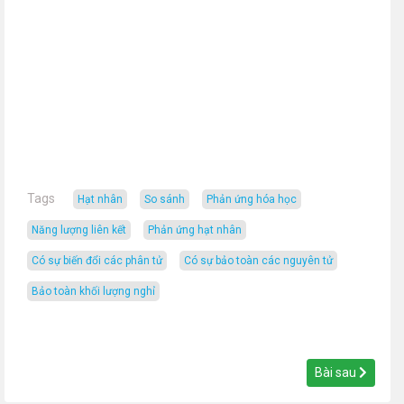
Tags
hạt nhân
So sánh
phản ứng hóa học
năng lượng liên kết
phản ứng hạt nhân
có sự biến đổi các phân tử
có sự bảo toàn các nguyên tử
bảo toàn khối lượng nghỉ
Bài sau