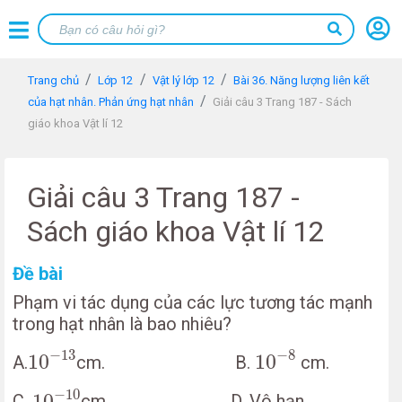
Trang chủ
Lớp 12
Vật lý lớp 12
Bài 36. Năng lượng liên kết
của hạt nhân. Phản ứng hạt nhân
Giải câu 3 Trang 187 - Sách
giáo khoa Vật lí 12
Giải câu 3 Trang 187 -
Sách giáo khoa Vật lí 12
Đề bài
Phạm vi tác dụng của các lực tương tác mạnh
trong hạt nhân là bao nhiêu?
10
−
13
10
−
8
−
13
−
8
10
10
A.
cm. B.
cm.
10
−
10
−
10
10
C.
cm. D. Vô hạn.