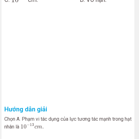
Hướng dẫn giải
Chọn A. Phạm vi tác dụng của lực tương tác mạnh trong hạt
10
−
13
c
m
.
−
13
10
.
nhân là
c
m