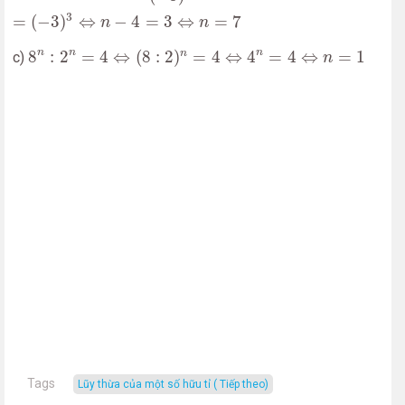
3
=
(
−
3
)
⇔
−
4
=
3
⇔
=
7
n
n
8
n
:
2
n
=
4
⇔
(
8
:
2
)
n
=
4
⇔
4
n
=
4
⇔
n
=
1
n
n
n
8
:
2
=
4
⇔
(
8
:
2
)
=
4
⇔
4
=
4
⇔
=
1
n
c)
n
Tags
Lũy thừa của một số hữu tỉ ( Tiếp theo)