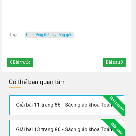
Tags
hai đường thẳng vuông góc
Bài trước
Bài sau
Có thể bạn quan tâm
Bài trước
Giải bài 11 trang 86 - Sách giáo khoa Toán 7 tập 1
Bài sau
Giải bài 13 trang 86 - Sách giáo khoa Toán 7 tập 1